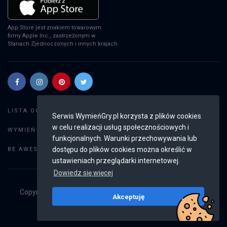
App Store jest znakiem towarowym
firmy Apple Inc., zastrzeżonym w
Stanach Zjednoczonych i innych krajach.
Szukaj gier
LISTA OGŁOSZEŃ:
Serwis WymieńGry.pl korzysta z plików cookies
w celu realizacji usług społecznościowych i
Dodaj ogłoszenie
WYMIEŃ GRY:
funkcjonalnych. Warunki przechowywania lub
Weryfikacja konta
dostępu do plików cookies można określić w
BE AWESOME:
ustawieniach przeglądarki internetowej.
Dowiedz się więcej
Copyright © 2019 - 2026
WymieńGry.pl
Wszystkie prawa
Akceptuję
zastrzeżone
v2.8.4