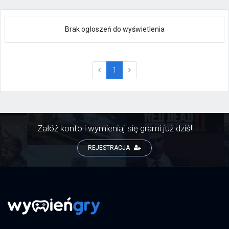
Brak ogłoszeń do wyświetlenia
(current)
1
Załóż konto i wymieniaj się grami już dziś!
REJESTRACJA