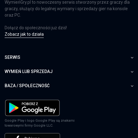
WymieńGry.pl to nowoczesny serwis stworzony przez graczy dla
graczy, służący do legalnej wymiany i sprzedaży gier na konsole
oraz PC.
Dołącz do społeczności już dziś!
Zobacz jak to działa
SERWIS
WYMIEŃ LUB SPRZEDAJ
BAZA / SPOŁECZNOŚĆ
Google Play i logo Google Play są znakami
towarowymi firmy Google LLC.