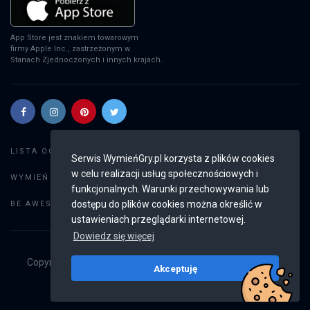
App Store jest znakiem towarowym
firmy Apple Inc., zastrzeżonym w
Stanach Zjednoczonych i innych krajach.
Szukaj gier
LISTA OGŁOSZEŃ:
Serwis WymieńGry.pl korzysta z plików cookies
w celu realizacji usług społecznościowych i
Dodaj ogłoszenie
WYMIEŃ GRY:
funkcjonalnych. Warunki przechowywania lub
Weryfikacja konta
dostępu do plików cookies można określić w
BE AWESOME:
ustawieniach przeglądarki internetowej.
Dowiedz się więcej
Copyright © 2019 - 2026
WymieńGry.pl
Wszystkie prawa
Akceptuję
zastrzeżone
v2.8.3