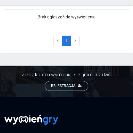
Brak ogłoszeń do wyświetlenia
(current)
1
Załóż konto i wymieniaj się grami już dziś!
REJESTRACJA