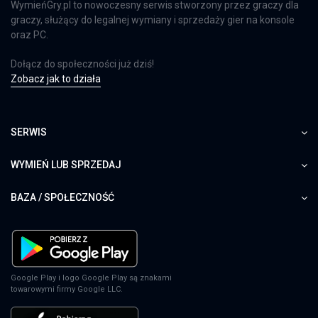
WymieńGry.pl to nowoczesny serwis stworzony przez graczy dla
graczy, służący do legalnej wymiany i sprzedaży gier na konsole
oraz PC.
Dołącz do społeczności już dziś!
Zobacz jak to działa
SERWIS
WYMIEŃ LUB SPRZEDAJ
BAZA / SPOŁECZNOŚĆ
Google Play i logo Google Play są znakami
towarowymi firmy Google LLC.