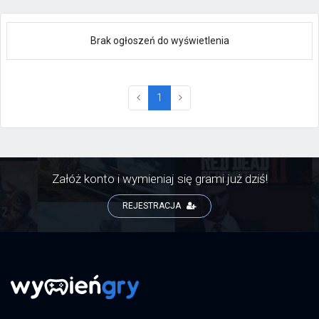
Brak ogłoszeń do wyświetlenia
(current)
1
Załóż konto i wymieniaj się grami już dziś!
REJESTRACJA