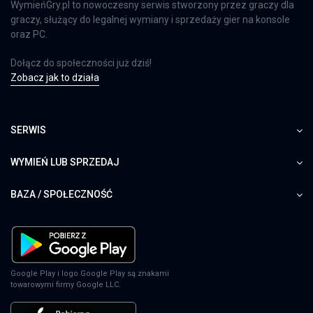
WymieńGry.pl to nowoczesny serwis stworzony przez graczy dla
graczy, służący do legalnej wymiany i sprzedaży gier na konsole
oraz PC.
Dołącz do społeczności już dziś!
Zobacz jak to działa
SERWIS
WYMIEŃ LUB SPRZEDAJ
BAZA / SPOŁECZNOŚĆ
Google Play i logo Google Play są znakami
towarowymi firmy Google LLC.