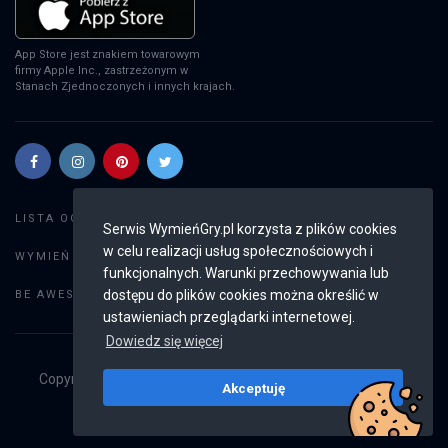
App Store jest znakiem towarowym
firmy Apple Inc., zastrzeżonym w
Stanach Zjednoczonych i innych krajach.
Szukaj gier
LISTA OGŁOSZEŃ:
Serwis WymieńGry.pl korzysta z plików cookies
w celu realizacji usług społecznościowych i
Dodaj ogłoszenie
WYMIEŃ GRY:
funkcjonalnych. Warunki przechowywania lub
Weryfikacja konta
dostępu do plików cookies można określić w
BE AWESOME:
ustawieniach przeglądarki internetowej.
Dowiedz się więcej
Copyright © 2019 - 2026
WymieńGry.pl
Wszystkie prawa
Akceptuję
zastrzeżone
v2.8.3