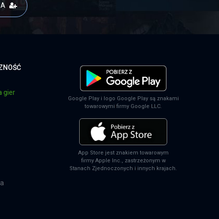
JA
CZNOŚĆ
 gier
Google Play i logo Google Play są znakami
towarowymi firmy Google LLC.
App Store jest znakiem towarowym
firmy Apple Inc., zastrzeżonym w
Stanach Zjednoczonych i innych krajach.
na