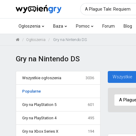
Ogłoszenia
Baza
Pomoc
Forum
Blog
Ogłoszenia
Gry na Nintendo DS
Gry na Nintendo DS
Wszystkie
Wszystkie ogłoszenia
3036
Popularne
Gry na PlayStation 5
601
Gry na PlayStation 4
495
Gry na Xbox Series X
194