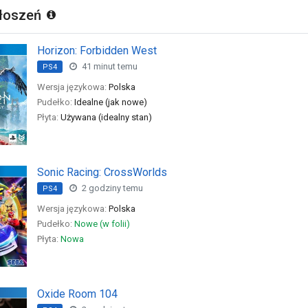
głoszeń
Horizon: Forbidden West
41 minut temu
PS4
Wersja językowa:
Polska
Pudełko:
Idealne (jak nowe)
Płyta:
Używana (idealny stan)
Sonic Racing: CrossWorlds
2 godziny temu
PS4
Wersja językowa:
Polska
Pudełko:
Nowe (w folii)
Płyta:
Nowa
Oxide Room 104