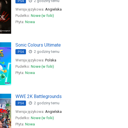
2 godziny temu
PS4
Wersja językowa:
Angielska
Pudełko:
Nowe (w folii)
Płyta:
Nowa
Sonic Colours Ultimate
2 godziny temu
PS4
Wersja językowa:
Polska
Pudełko:
Nowe (w folii)
Płyta:
Nowa
WWE 2K Battlegrounds
2 godziny temu
PS4
Wersja językowa:
Angielska
Pudełko:
Nowe (w folii)
Płyta:
Nowa