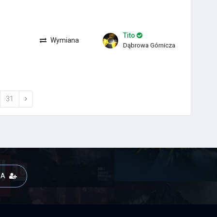
Tito
Wymiana
Dąbrowa Górnicza
31
JA