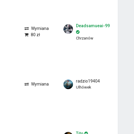
Deadsamueai-99
Wymiana
80 zł
Chrzanów
radzio19404
Wymiana
Ulhówek
Tito