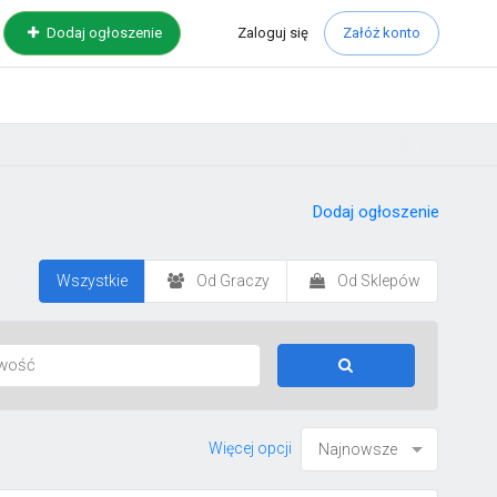
Zaloguj
się
Dodaj ogłoszenie
Załóż konto
Dodaj ogłoszenie
Wszystkie
Od Graczy
Od Sklepów
Więcej opcji