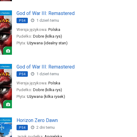
God of War III: Remastered
1 dzień temu
PS4
Wersja językowa:
Polska
Pudełko:
Dobre (kilka rys)
Płyta:
Używana (idealny stan)
God of War III: Remastered
1 dzień temu
PS4
Wersja językowa:
Polska
Pudełko:
Dobre (kilka rys)
Płyta:
Używana (kilka rysek)
Horizon Zero Dawn
2 dni temu
PS4
Język pudełka:
Angielska