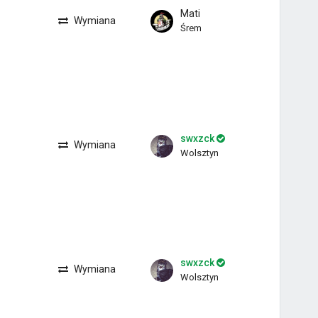
Mati
Wymiana
Śrem
swxzck
Wymiana
Wolsztyn
swxzck
Wymiana
Wolsztyn