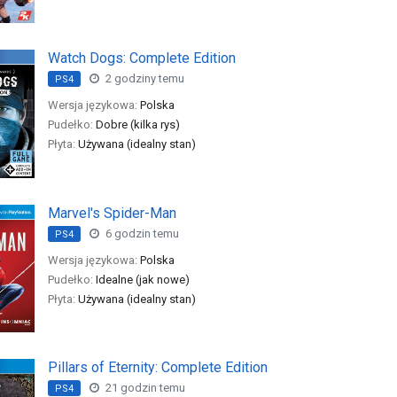
Watch Dogs: Complete Edition
2 godziny temu
PS4
Wersja językowa:
Polska
Pudełko:
Dobre (kilka rys)
Płyta:
Używana (idealny stan)
Marvel's Spider-Man
6 godzin temu
PS4
Wersja językowa:
Polska
Pudełko:
Idealne (jak nowe)
Płyta:
Używana (idealny stan)
Pillars of Eternity: Complete Edition
21 godzin temu
PS4