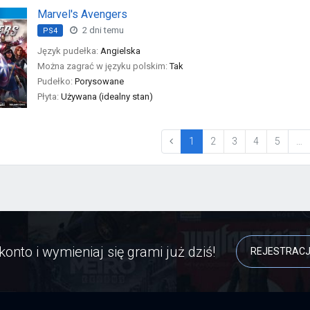
Marvel's Avengers
2 dni temu
PS4
Język pudełka:
Angielska
Można zagrać w języku polskim:
Tak
Pudełko:
Porysowane
Płyta:
Używana (idealny stan)
(current)
1
2
3
4
5
…
konto i wymieniaj się grami już dziś!
REJESTRAC