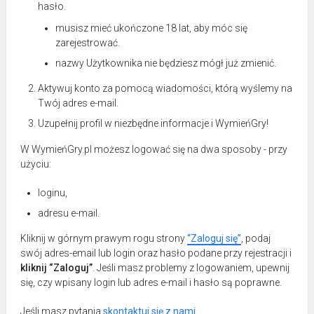
hasło.
musisz mieć ukończone 18 lat, aby móc się
zarejestrować.
nazwy Użytkownika nie będziesz mógł już zmienić.
Aktywuj konto za pomocą wiadomości, którą wyślemy na
Twój adres e-mail.
Uzupełnij profil w niezbędne informacje i WymieńGry!
W WymieńGry.pl możesz logować się na dwa sposoby - przy
użyciu:
loginu,
adresu e-mail.
Kliknij w górnym prawym rogu strony
“Zaloguj się”
, podaj
swój adres-email lub login oraz hasło podane przy rejestracji i
kliknij “Zaloguj”
. Jeśli masz problemy z logowaniem, upewnij
się, czy wpisany login lub adres e-mail i hasło są poprawne.
Jeśli masz pytania
skontaktuj się z nami