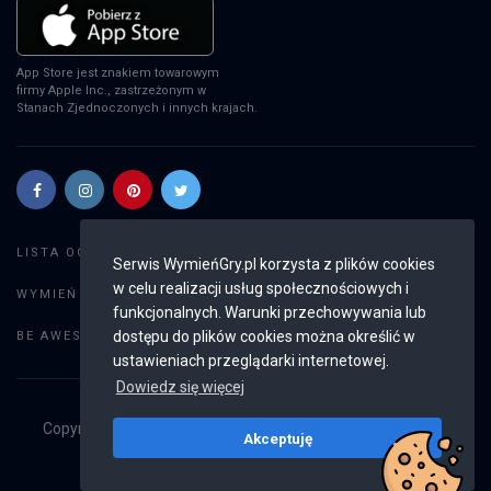
App Store jest znakiem towarowym
firmy Apple Inc., zastrzeżonym w
Stanach Zjednoczonych i innych krajach.
Szukaj gier
LISTA OGŁOSZEŃ:
Serwis WymieńGry.pl korzysta z plików cookies
w celu realizacji usług społecznościowych i
Dodaj ogłoszenie
WYMIEŃ GRY:
funkcjonalnych. Warunki przechowywania lub
Weryfikacja konta
dostępu do plików cookies można określić w
BE AWESOME:
ustawieniach przeglądarki internetowej.
Dowiedz się więcej
Copyright © 2019 - 2026
WymieńGry.pl
Wszystkie prawa
Akceptuję
zastrzeżone
v2.8.4