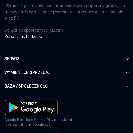
WymieńGry.pl to nowoczesny serwis stworzony przez graczy dla
graczy, służący do legalnej wymiany i sprzedaży gier na konsole
oraz PC.
Dołącz do społeczności już dziś!
Zobacz jak to działa
SERWIS
WYMIEŃ LUB SPRZEDAJ
BAZA / SPOŁECZNOŚĆ
Google Play i logo Google Play są znakami
towarowymi firmy Google LLC.