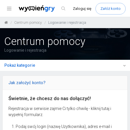
Menu
Zaloguj
się
Załóż konto
Centrum pomocy
Logowanie i rejestracja
Centrum pomocy
Logowanie i rejestracja
Pokaż kategorie
Jak założyć konto?
Świetnie, że chcesz do nas dołączyć!
Rejestracja w serwisie zajmie Ci tylko chwilę - kliknij tutaj i
wypełnij formularz.
Podaj swój login (nazwę Użytkownika), adres e-mail i