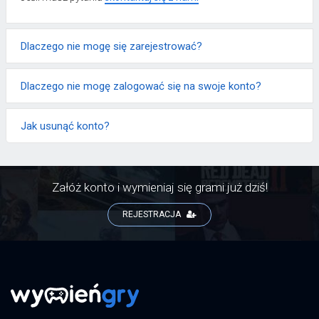
Dlaczego nie mogę się zarejestrować?
Dlaczego nie mogę zalogować się na swoje konto?
Jak usunąć konto?
Załóż konto i wymieniaj się grami już dziś!
REJESTRACJA