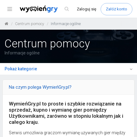
Menu
Zaloguj
się
Załóż konto
Centrum pomocy
Informacje ogólne
Centrum pomocy
Informacje ogólne
Pokaż kategorie
Na czym polega WymieńGry.pl?
WymieńGry.pl to proste i szybkie rozwiązanie na
sprzedaż, kupno i wymianę gier pomiędzy
Użytkownikami, zarówno w stopniu lokalnym jak i
całego kraju.
Serwis umożliwia graczom wymianę używanych gier między