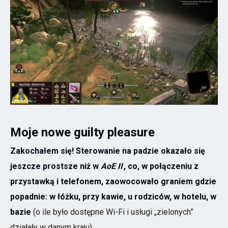
Moje nowe guilty pleasure
Zakochałem się! Sterowanie na padzie okazało się
jeszcze prostsze niż w
AoE II
, co, w połączeniu z
przystawką i telefonem, zaowocowało graniem gdzie
popadnie: w łóżku, przy kawie, u rodziców, w hotelu, w
bazie
(o ile było dostępne Wi-Fi i usługi „zielonych”
działały w danym kraju).