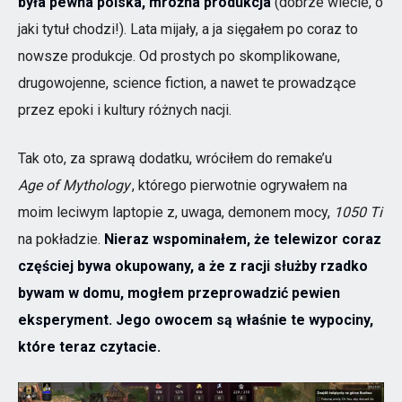
była pewna polska, mroźna produkcja
(dobrze wiecie, o
jaki tytuł chodzi!). Lata mijały, a ja sięgałem po coraz to
nowsze produkcje. Od prostych po skomplikowane,
drugowojenne, science fiction, a nawet te prowadzące
przez epoki i kultury różnych nacji.
Tak oto, za sprawą dodatku, wróciłem do remake’u
Age of Mythology
, którego pierwotnie ogrywałem na
moim leciwym laptopie z, uwaga, demonem mocy,
1050 Ti
na pokładzie.
Nieraz wspominałem, że telewizor coraz
częściej bywa okupowany, a że z racji służby rzadko
bywam w domu, mogłem przeprowadzić pewien
eksperyment. Jego owocem są właśnie te wypociny,
które teraz czytacie.