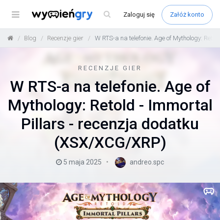
Menu
Zaloguj
się
Załóż konto
Blog
Recenzje gier
W RTS-a na telefonie. Age of Mythology: Reto
RECENZJE GIER
W RTS-a na telefonie. Age of
Mythology: Retold - Immortal
Pillars - recenzja dodatku
(XSX/XCG/XRP)
5 maja 2025
andreo.spc