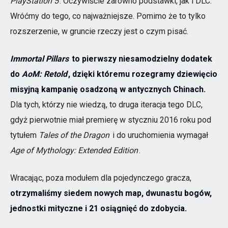
PlayStation 5
. Oczywiście zarówno podstawki, jak i DLC.
Wróćmy do tego, co najważniejsze. Pomimo że to tylko
rozszerzenie, w gruncie rzeczy jest o czym pisać.
Immortal Pillars
to pierwszy niesamodzielny dodatek
do
AoM: Retold
, dzięki któremu rozegramy dziewięcio
misyjną kampanię osadzoną w antycznych Chinach.
Dla tych, którzy nie wiedzą, to druga iteracja tego DLC,
gdyż pierwotnie miał premierę w styczniu 2016 roku pod
tytułem
Tales of the Dragon
i do uruchomienia wymagał
Age of Mythology: Extended Edition
.
Wracając, poza modułem dla pojedynczego gracza,
otrzymaliśmy siedem nowych map, dwunastu bogów,
jednostki mityczne i 21 osiągnięć do zdobycia.