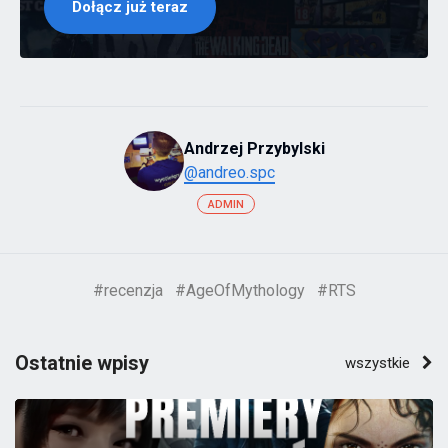
Dołącz już teraz
Andrzej Przybylski
@andreo.spc
ADMIN
#recenzja
#AgeOfMythology
#RTS
Ostatnie wpisy
wszystkie