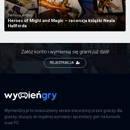
Terhena.momo
Heroes of Might and Magic – recenzja książki Neala
Hallforda
Załóż konto i wymieniaj się grami już dziś!
REJESTRACJA
WymieńGry.pl to nowoczesny serwis stworzony przez graczy dla
graczy, służący do legalnej wymiany i sprzedaży gier na konsole
oraz PC.