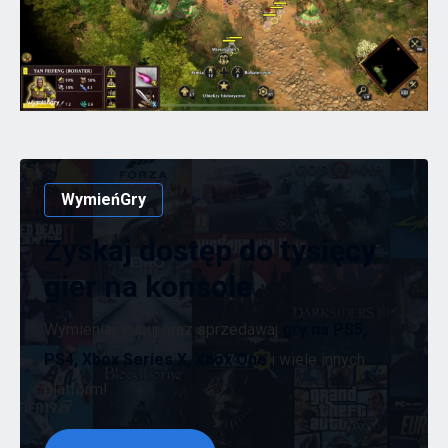
WymieńGry
Zyskaj dostęp do tysięcy
gier na konsole
Wymieniaj, kupuj oraz sprzedawaj
gry na PS5,
PS4, Xbox Series X, Xbox One
i wiele innych
platform!