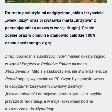
Do testu posłużyło mi nadgryzione jabłko trzynaście
„wielki duży” oraz przystawka marki „Brzytwa” z
pseudojapońską nazwą w wersji drugiej. Granie
zdalne oraz w chmurze stanowiło calutkie 100%
czasu spędzonego z grą.
Z racji posiadania subskrypcji
XGP
, miałem okazję zagrać
w
Age of Empires II: Definitive Edition
na moim
Xbox Series X
. Miło się zaskoczyłem, ale stwierdziłem, że
Retold
odpalę wyłącznie na PC. Czym była podyktowana
ta decyzja? Przeżywałem chwilowy zachwyt
„klawiaturstwem” i dostępnymi produkcjami. Jak szybko
przyszedł, tak i minął, a w moje łapki wpadł kod na
rozszerzenie do
Mythology
.