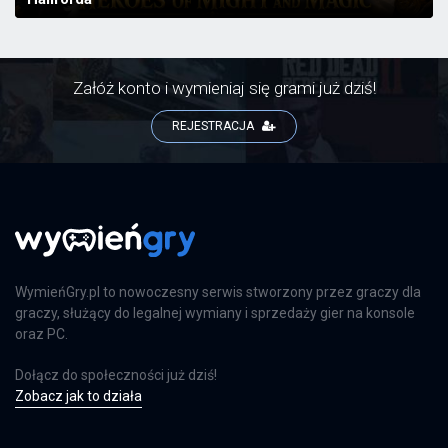
Załóż konto i wymieniaj się grami już dziś!
REJESTRACJA
WymieńGry.pl to nowoczesny serwis stworzony przez graczy dla
graczy, służący do legalnej wymiany i sprzedaży gier na konsole
oraz PC.
Dołącz do społeczności już dziś!
Zobacz jak to działa