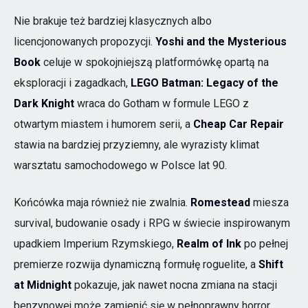
Nie brakuje też bardziej klasycznych albo
licencjonowanych propozycji.
Yoshi and the Mysterious
Book
celuje w spokojniejszą platformówkę opartą na
eksploracji i zagadkach,
LEGO Batman: Legacy of the
Dark Knight
wraca do Gotham w formule LEGO z
otwartym miastem i humorem serii, a
Cheap Car Repair
stawia na bardziej przyziemny, ale wyrazisty klimat
warsztatu samochodowego w Polsce lat 90.
Końcówka maja również nie zwalnia.
Romestead
miesza
survival, budowanie osady i RPG w świecie inspirowanym
upadkiem Imperium Rzymskiego,
Realm of Ink
po pełnej
premierze rozwija dynamiczną formułę roguelite, a
Shift
at Midnight
pokazuje, jak nawet nocna zmiana na stacji
benzynowej może zamienić się w pełnoprawny horror.