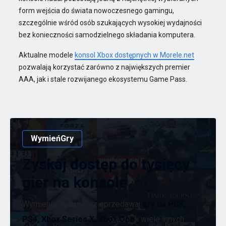
form wejścia do świata nowoczesnego gamingu,
szczególnie wśród osób szukających wysokiej wydajności
bez konieczności samodzielnego składania komputera.
Aktualne modele
konsol Xbox dostępnych w Morele.net
pozwalają korzystać zarówno z największych premier
AAA, jak i stale rozwijanego ekosystemu Game Pass.
WymieńGry
Zyskaj dostęp do tysięcy
gier na konsole
Wymieniaj, kupuj oraz sprzedawaj
gry na PS5,
PS4, Xbox Series X, Xbox One
i wiele innych