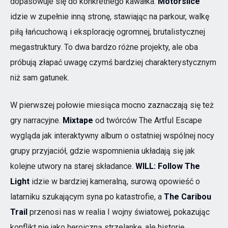
dopasowuje się do konkretnego kawałka.
Motorslice
idzie w zupełnie inną stronę, stawiając na parkour, walkę
piłą łańcuchową i eksplorację ogromnej, brutalistycznej
megastruktury. To dwa bardzo różne projekty, ale oba
próbują złapać uwagę czymś bardziej charakterystycznym
niż sam gatunek.
W pierwszej połowie miesiąca mocno zaznaczają się też
gry narracyjne.
Mixtape
od twórców The Artful Escape
wygląda jak interaktywny album o ostatniej wspólnej nocy
grupy przyjaciół, gdzie wspomnienia układają się jak
kolejne utwory na starej składance.
WILL: Follow The
Light
idzie w bardziej kameralną, surową opowieść o
latarniku szukającym syna po katastrofie, a
The Caribou
Trail
przenosi nas w realia I wojny światowej, pokazując
konflikt nie jako heroiczną strzelankę, ale historię