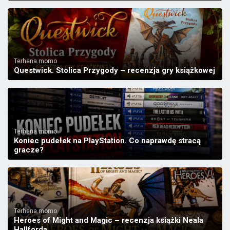
Terhena.momo
Questwick. Stolica Przygody – recenzja gry książkowej
Terhena.momo
Koniec pudełek na PlayStation. Co naprawdę stracą
gracze?
Terhena.momo
Heroes of Might and Magic – recenzja książki Neala
Hallforda