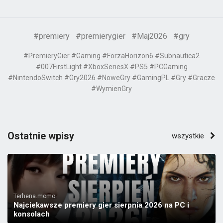
#premiery
#premierygier
#Maj2026
#gry
#PremieryGier #Gaming #ForzaHorizon6 #Subnautica2
#007FirstLight #XboxSeriesX #PS5 #PCGaming
#NintendoSwitch #Gry2026 #NoweGry #GamingPL #Gry #Gracze
#WymienGry
Ostatnie wpisy
wszystkie
Terhena.momo
Najciekawsze premiery gier sierpnia 2026 na PC i
konsolach