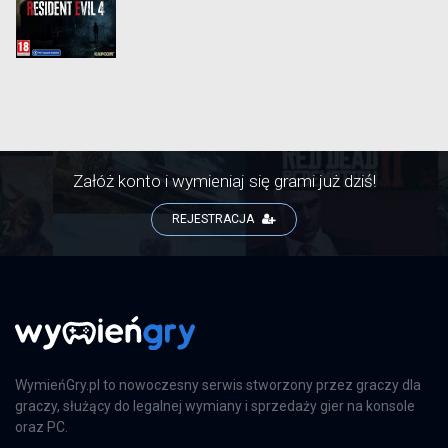
Załóż konto i wymieniaj się grami już dziś!
REJESTRACJA
WymieńGry.pl to nowoczesny serwis stworzony przez graczy dla
graczy, służący do legalnej wymiany i sprzedaży gier na konsole
oraz PC.