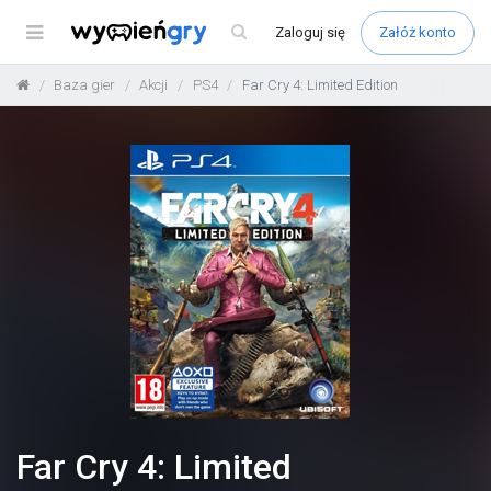
Menu
Zaloguj
się
Załóż konto
Baza gier
Akcji
PS4
Far Cry 4: Limited Edition
Far Cry 4: Limited