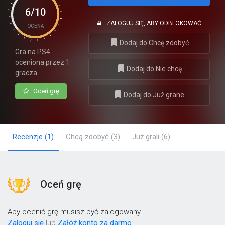
6/10
ZALOGUJ SIĘ, ABY ODBLOKOWAĆ
OCENA
Dodaj do Chcę zdobyć
Gra na PS4
oceniona przez 1
Dodaj do Nie chcę
gracza
Oceń grę
Dodaj do Już grane
Recenzje
(1)
Chcą zdobyć
(3)
Już grali
(6)
Oceń grę
Aby ocenić grę musisz być zalogowany.
Zaloguj się
lub
Załóż konto za darmo