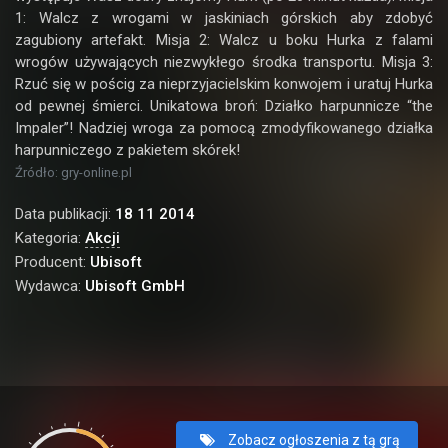
1: Walcz z wrogami w jaskiniach górskich aby zdobyć
zagubiony artefakt. Misja 2: Walcz u boku Hurka z falami
wrogów używających niezwykłego środka transportu. Misja 3:
Rzuć się w pościg za nieprzyjacielskim konwojem i uratuj Hurka
od pewnej śmierci. Unikatowa broń: Działko harpunnicze “the
Impaler”! Nadziej wroga za pomocą zmodyfikowanego działka
harpunniczego z pakietem skórek!
Źródło: gry-online.pl
Data publikacji:
18 11 2014
Kategoria:
Akcji
Producent:
Ubisoft
Wydawca:
Ubisoft GmbH
Zobacz ogłoszenia z tą grą