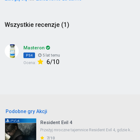
Wszystkie recenzje (1)
Masteron
5 lat temu
PS4
6/10
Ocena:
Podobne gry Akcji
Resident Evil 4
Przeżyj mroczne tajemnice Resident Evil 4, gdzie k...
7/10