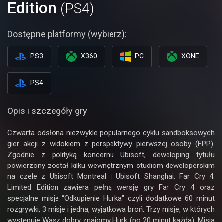
Edition
(PS4)
Dostępne platformy (wybierz):
PS3
X360
PC
XONE
PS4
Opis i szczegóły gry
Czwarta odsłona niezwykle popularnego cyklu sandboksowych
gier akcji z widokiem z perspektywy pierwszej osoby (FPP).
Zgodnie z polityką koncernu Ubisoft, deweloping tytułu
powierzony został kilku wewnętrznym studiom deweloperskim
na czele z Ubisoft Montreal i Ubisoft Shanghai. Far Cry 4:
Limited Edition zawiera pełną wersję gry Far Cry 4 oraz
specjalne misje “Odkupienie Hurka" czyli dodatkowe 60 minut
rozgrywki, 3 misje i jedna, wyjątkowa broń. Trzy misje, w których
występuje Wasz dobry znajomy Hurk (po 20 minut każda). Misja