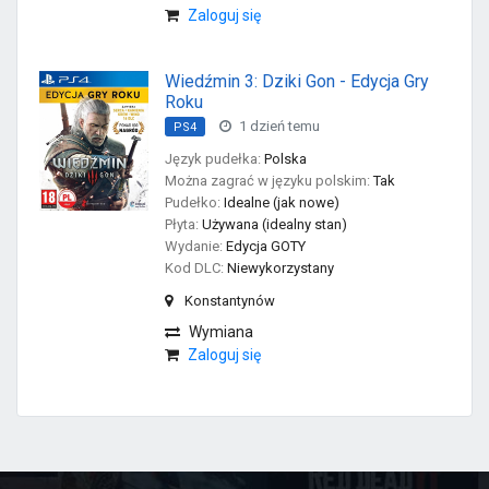
Zaloguj się
Wiedźmin 3: Dziki Gon - Edycja Gry
Roku
1 dzień temu
PS4
Język pudełka:
Polska
Można zagrać w języku polskim:
Tak
Pudełko:
Idealne (jak nowe)
Płyta:
Używana (idealny stan)
Wydanie:
Edycja GOTY
Kod DLC:
Niewykorzystany
Konstantynów
Wymiana
Zaloguj się