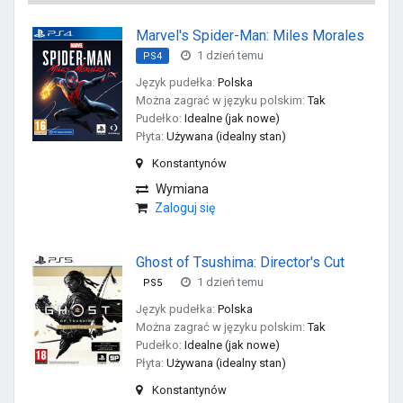
Marvel's Spider-Man: Miles Morales
1 dzień temu
PS4
Język pudełka:
Polska
Można zagrać w języku polskim:
Tak
Pudełko:
Idealne (jak nowe)
Płyta:
Używana (idealny stan)
Konstantynów
Wymiana
Zaloguj się
Ghost of Tsushima: Director's Cut
1 dzień temu
PS5
Język pudełka:
Polska
Można zagrać w języku polskim:
Tak
Pudełko:
Idealne (jak nowe)
Płyta:
Używana (idealny stan)
Konstantynów