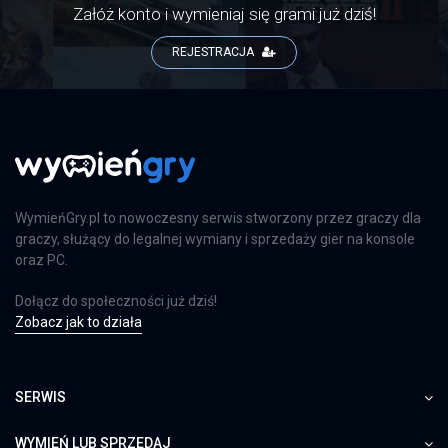
Załóż konto i wymieniaj się grami już dziś!
REJESTRACJA
WymieńGry.pl to nowoczesny serwis stworzony przez graczy dla
graczy, służący do legalnej wymiany i sprzedaży gier na konsole
oraz PC.
Dołącz do społeczności już dziś!
Zobacz jak to działa
SERWIS
WYMIEŃ LUB SPRZEDAJ