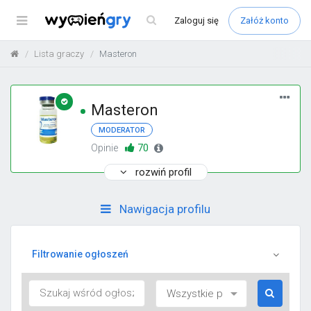
Menu
Zaloguj
się
Załóż konto
Lista graczy
Masteron
Masteron
MODERATOR
70
Opinie
rozwiń profil
Nawigacja profilu
Filtrowanie ogłoszeń