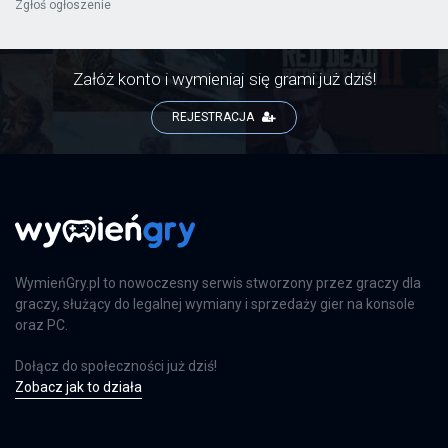
Zgłoś ogłoszenie
Załóż konto i wymieniaj się grami już dziś!
REJESTRACJA
WymieńGry.pl to nowoczesny serwis stworzony przez graczy dla
graczy, służący do legalnej wymiany i sprzedaży gier na konsole
oraz PC.
Dołącz do społeczności już dziś!
Zobacz jak to działa