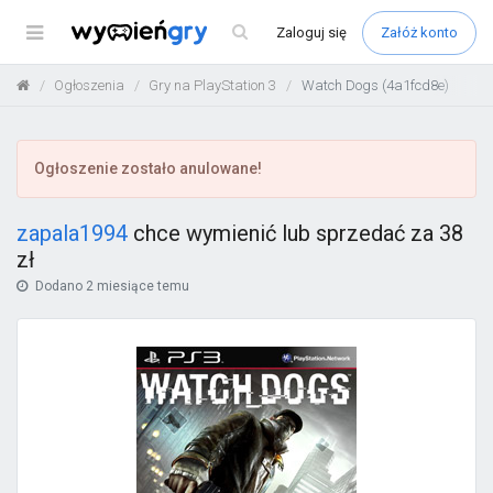
Menu
Zaloguj
się
Załóż konto
Ogłoszenia
Gry na PlayStation 3
Watch Dogs (4a1fcd8e)
Ogłoszenie zostało anulowane!
zapala1994
chce wymienić lub sprzedać za 38
zł
Dodano
2 miesiące temu