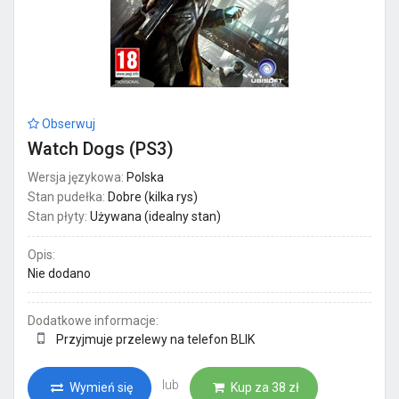
Obserwuj
Watch Dogs (PS3)
Wersja językowa:
Polska
Stan pudełka:
Dobre (kilka rys)
Stan płyty:
Używana (idealny stan)
Opis:
Nie dodano
Dodatkowe informacje:
Przyjmuje przelewy na telefon BLIK
lub
Wymień się
Kup za 38 zł