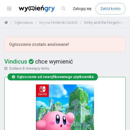
Menu
Zaloguj
się
Załóż konto
Ogłoszenia
Gry na Nintendo Switch
Kirby and the Forgotten Lan
Ogłoszenie zostało anulowane!
Vindicus
chce wymienić
Dodano
8 miesięcy temu
Ogłoszenie od zweryfikowanego użytkownika