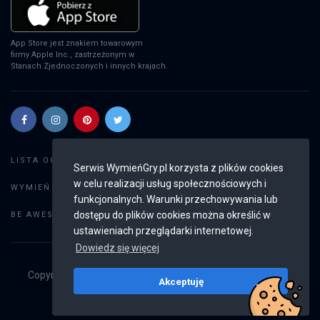
App Store jest znakiem towarowym
firmy Apple Inc., zastrzeżonym w
Stanach Zjednoczonych i innych krajach.
Szukaj gier
LISTA OGŁOSZEŃ:
Serwis WymieńGry.pl korzysta z plików cookies
w celu realizacji usług społecznościowych i
Dodaj ogłoszenie
WYMIEŃ GRY:
funkcjonalnych. Warunki przechowywania lub
Weryfikacja konta
dostępu do plików cookies można określić w
BE AWESOME:
ustawieniach przeglądarki internetowej.
Dowiedz się więcej
Copyright © 2019 - 2026
WymieńGry.pl
Wszystkie prawa
Akceptuję
zastrzeżone
v2.8.4