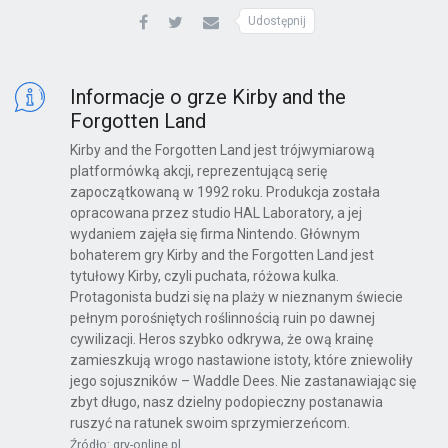
Udostępnij
Informacje o grze Kirby and the
Forgotten Land
Kirby and the Forgotten Land jest trójwymiarową
platformówką akcji, reprezentującą serię
zapoczątkowaną w 1992 roku. Produkcja została
opracowana przez studio HAL Laboratory, a jej
wydaniem zajęła się firma Nintendo. Głównym
bohaterem gry Kirby and the Forgotten Land jest
tytułowy Kirby, czyli puchata, różowa kulka.
Protagonista budzi się na plaży w nieznanym świecie
pełnym porośniętych roślinnością ruin po dawnej
cywilizacji. Heros szybko odkrywa, że ową krainę
zamieszkują wrogo nastawione istoty, które zniewoliły
jego sojuszników – Waddle Dees. Nie zastanawiając się
zbyt długo, nasz dzielny podopieczny postanawia
ruszyć na ratunek swoim sprzymierzeńcom.
Źródło: gry-online.pl