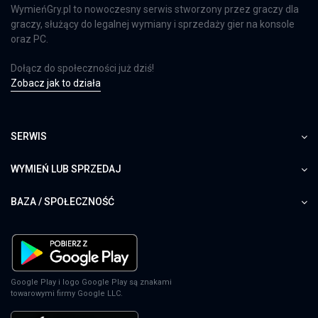
WymieńGry.pl to nowoczesny serwis stworzony przez graczy dla
graczy, służący do legalnej wymiany i sprzedaży gier na konsole
oraz PC.
Dołącz do społeczności już dziś!
Zobacz jak to działa
SERWIS
WYMIEŃ LUB SPRZEDAJ
BAZA / SPOŁECZNOŚĆ
Google Play i logo Google Play są znakami
towarowymi firmy Google LLC.