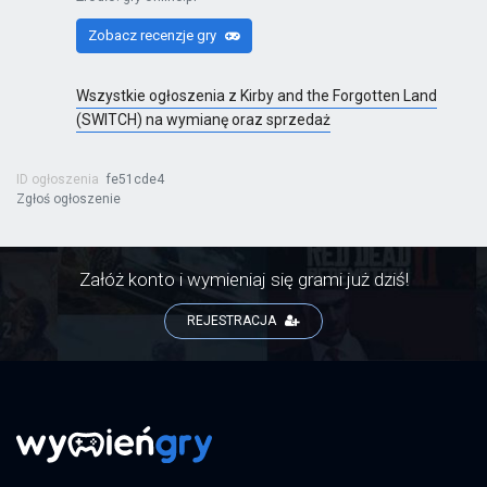
Zobacz recenzje gry
Wszystkie ogłoszenia z Kirby and the Forgotten Land
(SWITCH) na wymianę oraz sprzedaż
ID ogłoszenia
fe51cde4
Zgłoś ogłoszenie
Załóż konto i wymieniaj się grami już dziś!
REJESTRACJA