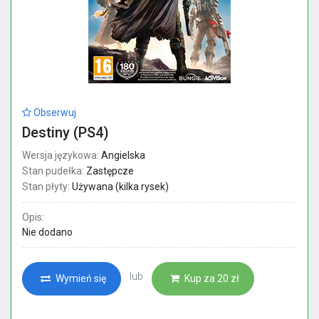
Obserwuj
Destiny (PS4)
Wersja językowa:
Angielska
Stan pudełka:
Zastępcze
Stan płyty:
Używana (kilka rysek)
Opis:
Nie dodano
lub
Wymień się
Kup za 20 zł