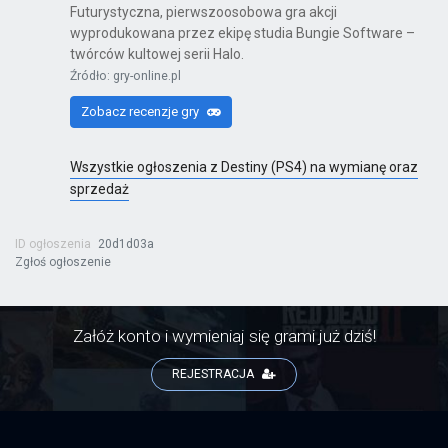
Futurystyczna, pierwszoosobowa gra akcji
wyprodukowana przez ekipę studia Bungie Software –
twórców kultowej serii Halo.
Źródło: gry-online.pl
Zobacz recenzje gry
Wszystkie ogłoszenia z Destiny (PS4) na wymianę oraz
sprzedaż
ID ogłoszenia
20d1d03a
Zgłoś ogłoszenie
Załóż konto i wymieniaj się grami już dziś!
REJESTRACJA