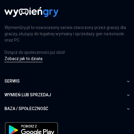
WymieńGry.pl to nowoczesny serwis stworzony przez graczy dla
graczy, służący do legalnej wymiany i sprzedaży gier na konsole
oraz PC.
Dołącz do społeczności już dziś!
Zobacz jak to działa
SERWIS
WYMIEŃ LUB SPRZEDAJ
BAZA / SPOŁECZNOŚĆ