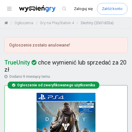
Menu
Zaloguj
się
Załóż konto
Ogłoszenia
Gry na PlayStation 4
Destiny (20d1d03a)
Ogłoszenie zostało anulowane!
TrueUnity
chce wymienić lub sprzedać za 20
zł
Dodano
9 miesięcy temu
Ogłoszenie od zweryfikowanego użytkownika