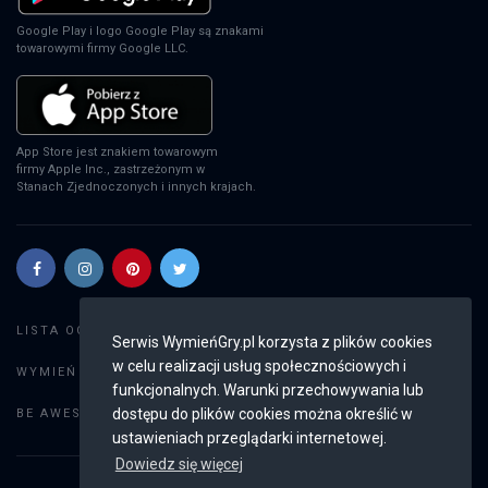
Google Play i logo Google Play są znakami
towarowymi firmy Google LLC.
App Store jest znakiem towarowym
firmy Apple Inc., zastrzeżonym w
Stanach Zjednoczonych i innych krajach.
Szukaj gier
LISTA OGŁOSZEŃ:
Serwis WymieńGry.pl korzysta z plików cookies
w celu realizacji usług społecznościowych i
Dodaj ogłoszenie
WYMIEŃ GRY:
funkcjonalnych. Warunki przechowywania lub
Weryfikacja konta
dostępu do plików cookies można określić w
BE AWESOME:
ustawieniach przeglądarki internetowej.
Dowiedz się więcej