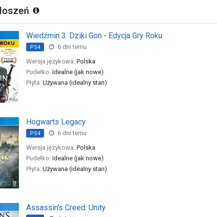
głoszeń
Wiedźmin 3: Dziki Gon - Edycja Gry Roku
6 dni temu
PS4
Wersja językowa:
Polska
Pudełko:
Idealne (jak nowe)
Płyta:
Używana (idealny stan)
Hogwarts Legacy
6 dni temu
PS4
Wersja językowa:
Polska
Pudełko:
Idealne (jak nowe)
Płyta:
Używana (idealny stan)
Assassin's Creed: Unity