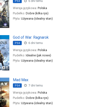
6 dni temu
PS4
Wersja językowa:
Polska
Pudełko:
Dobre (kilka rys)
Płyta:
Używana (idealny stan)
God of War: Ragnarok
6 dni temu
PS4
Wersja językowa:
Polska
Pudełko:
Idealne (jak nowe)
Płyta:
Używana (idealny stan)
Mad Max
7 dni temu
PS4
Wersja językowa:
Polska
Pudełko:
Dobre (kilka rys)
Płyta:
Używana (idealny stan)