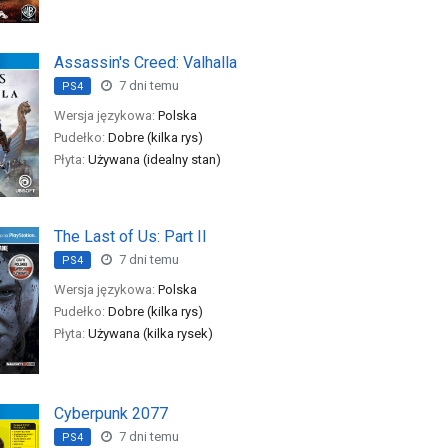
Assassin's Creed: Valhalla
7 dni temu
PS4
Wersja językowa:
Polska
Pudełko:
Dobre (kilka rys)
Płyta:
Używana (idealny stan)
The Last of Us: Part II
7 dni temu
PS4
Wersja językowa:
Polska
Pudełko:
Dobre (kilka rys)
Płyta:
Używana (kilka rysek)
Cyberpunk 2077
7 dni temu
PS4