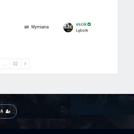
escik
Wymiana
Lębork
…
32
JA