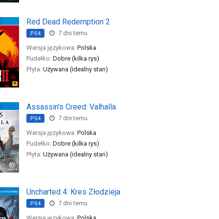
Red Dead Redemption 2
7 dni temu
PS4
Wersja językowa:
Polska
Pudełko:
Dobre (kilka rys)
Płyta:
Używana (idealny stan)
Assassin's Creed: Valhalla
7 dni temu
PS4
Wersja językowa:
Polska
Pudełko:
Dobre (kilka rys)
Płyta:
Używana (idealny stan)
Uncharted 4: Kres Złodzieja
7 dni temu
PS4
Wersja językowa:
Polska