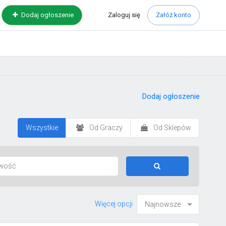
Zaloguj
się
Dodaj ogłoszenie
Załóż konto
Dodaj ogłoszenie
Wszystkie
Od Graczy
Od Sklepów
Więcej opcji