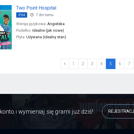
Two Point Hospital
7 dni temu
PS4
Wersja językowa:
Angielska
Pudełko:
Idealne (jak nowe)
Płyta:
Używana (idealny stan)
(current)
1
2
3
4
5
6
7
konto i wymieniaj się grami już dziś!
REJESTRAC