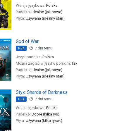
Wersja językowa:
Polska
Pudełko:
Idealne (jak nowe)
Płyta:
Używana (idealny stan)
God of War
7 dni temu
PS4
Język pudełka:
Polska
Można zagrać w języku polskim:
Tak
Pudełko:
Idealne (jak nowe)
Płyta:
Używana (idealny stan)
Styx: Shards of Darkness
7 dni temu
PS4
Wersja językowa:
Polska
Pudełko:
Dobre (kilka rys)
Płyta:
Używana (kilka rysek)