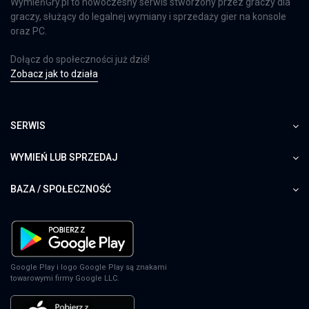
WymieńGry.pl to nowoczesny serwis stworzony przez graczy dla
graczy, służący do legalnej wymiany i sprzedaży gier na konsole
oraz PC.
Dołącz do społeczności już dziś!
Zobacz jak to działa
SERWIS
WYMIEŃ LUB SPRZEDAJ
BAZA / SPOŁECZNOŚĆ
Google Play i logo Google Play są znakami
towarowymi firmy Google LLC.