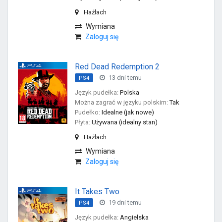
Hażlach
Wymiana
Zaloguj się
Red Dead Redemption 2
13 dni temu
PS4
Język pudełka:
Polska
Można zagrać w języku polskim:
Tak
Pudełko:
Idealne (jak nowe)
Płyta:
Używana (idealny stan)
Hażlach
Wymiana
Zaloguj się
It Takes Two
19 dni temu
PS4
Język pudełka:
Angielska