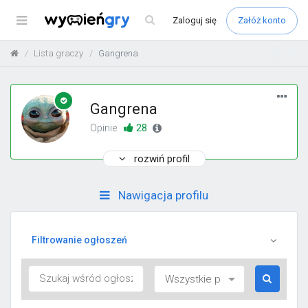
Menu
Zaloguj
się
Załóż konto
Lista graczy
Gangrena
Gangrena
28
Opinie
rozwiń profil
Nawigacja profilu
Filtrowanie ogłoszeń