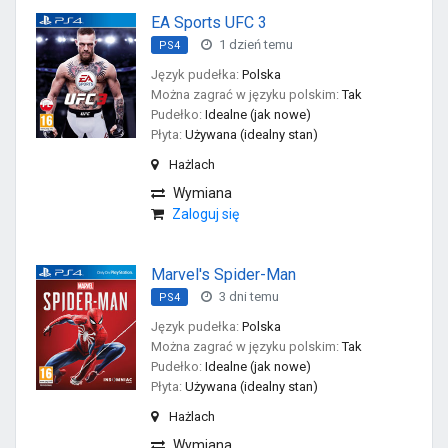
EA Sports UFC 3
1 dzień temu
PS4
Język pudełka:
Polska
Można zagrać w języku polskim:
Tak
Pudełko:
Idealne (jak nowe)
Płyta:
Używana (idealny stan)
Hażlach
Wymiana
Zaloguj się
Marvel's Spider-Man
3 dni temu
PS4
Język pudełka:
Polska
Można zagrać w języku polskim:
Tak
Pudełko:
Idealne (jak nowe)
Płyta:
Używana (idealny stan)
Hażlach
Wymiana