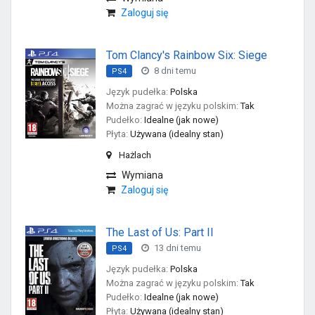
Zaloguj się
Tom Clancy's Rainbow Six: Siege
8 dni temu
PS4
Język pudełka:
Polska
Można zagrać w języku polskim:
Tak
Pudełko:
Idealne (jak nowe)
Płyta:
Używana (idealny stan)
Hażlach
Wymiana
Zaloguj się
The Last of Us: Part II
13 dni temu
PS4
Język pudełka:
Polska
Można zagrać w języku polskim:
Tak
Pudełko:
Idealne (jak nowe)
Płyta:
Używana (idealny stan)