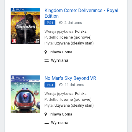
Kingdom Come: Deliverance - Royal
Edition
2 dni temu
PS4
Wersja językowa:
Polska
Pudełko:
Idealne (jak nowe)
Płyta:
Używana (idealny stan)
Piława Górna
Wymiana
No Man's Sky Beyond VR
11 dni temu
PS4
Wersja językowa:
Polska
Pudełko:
Idealne (jak nowe)
Płyta:
Używana (idealny stan)
Piława Górna
Wymiana