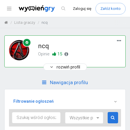
Menu
Zaloguj
się
Załóż konto
Lista graczy
ncq
ncq
15
Opinie
rozwiń profil
Nawigacja profilu
Filtrowanie ogłoszeń