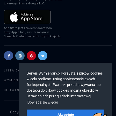
towarowymi firmy Google LLC.
App Store jest znakiem towarowym
firmy Apple Inc., zastrzeżonym w
Stanach Zjednoczonych i innych krajach.
Szukaj gier
LISTA OGŁOSZEŃ:
Serwis WymieńGry.pl korzysta z plików cookies
w celu realizacji usług społecznościowych i
Dodaj ogłoszenie
WYMIEŃ GRY:
funkcjonalnych. Warunki przechowywania lub
Weryfikacja konta
dostępu do plików cookies można określić w
BE AWESOME:
ustawieniach przeglądarki internetowej.
Dowiedz się więcej
Copyright © 2019 - 2026
WymieńGry.pl
Wszystkie prawa
Akceptuję