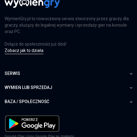
WymieńGry.pl to nowoczesny serwis stworzony przez graczy dla
graczy, służący do legalnej wymiany i sprzedaży gier na konsole
oraz PC.
Dołącz do społeczności już dziś!
Zobacz jak to działa
SERWIS
WYMIEŃ LUB SPRZEDAJ
BAZA / SPOŁECZNOŚĆ
Google Play i logo Google Play są znakami