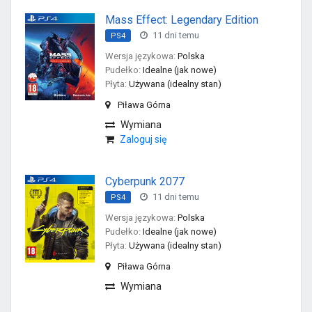
Mass Effect: Legendary Edition
11 dni temu
PS4
Wersja językowa:
Polska
Pudełko:
Idealne (jak nowe)
Płyta:
Używana (idealny stan)
Piława Górna
Wymiana
Zaloguj się
Cyberpunk 2077
11 dni temu
PS4
Wersja językowa:
Polska
Pudełko:
Idealne (jak nowe)
Płyta:
Używana (idealny stan)
Piława Górna
Wymiana