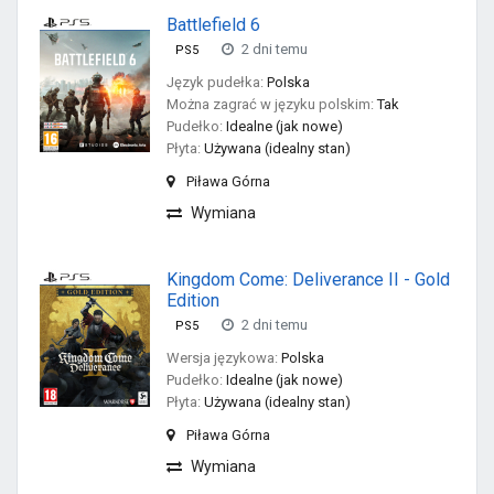
Battlefield 6
2 dni temu
PS5
Język pudełka:
Polska
Można zagrać w języku polskim:
Tak
Pudełko:
Idealne (jak nowe)
Płyta:
Używana (idealny stan)
Piława Górna
Wymiana
Kingdom Come: Deliverance II - Gold
Edition
2 dni temu
PS5
Wersja językowa:
Polska
Pudełko:
Idealne (jak nowe)
Płyta:
Używana (idealny stan)
Piława Górna
Wymiana