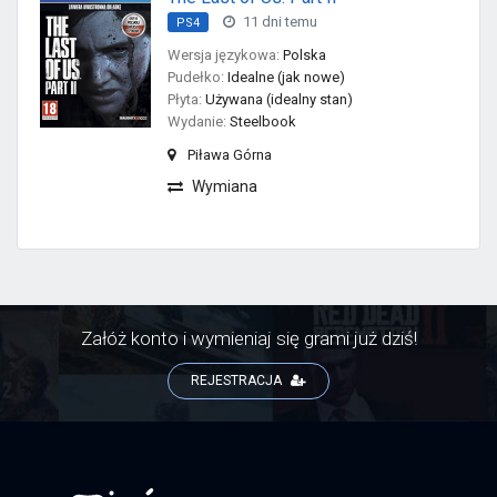
11 dni temu
PS4
Wersja językowa:
Polska
Pudełko:
Idealne (jak nowe)
Płyta:
Używana (idealny stan)
Wydanie:
Steelbook
Piława Górna
Wymiana
Załóż konto i wymieniaj się grami już dziś!
REJESTRACJA