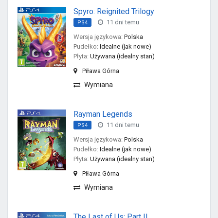
Spyro: Reignited Trilogy
11 dni temu
PS4
Wersja językowa:
Polska
Pudełko:
Idealne (jak nowe)
Płyta:
Używana (idealny stan)
Piława Górna
Wymiana
Rayman Legends
11 dni temu
PS4
Wersja językowa:
Polska
Pudełko:
Idealne (jak nowe)
Płyta:
Używana (idealny stan)
Piława Górna
Wymiana
The Last of Us: Part II