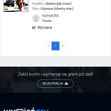
Pudełko:
Idealne (jak nowe)
Płyta:
Używana (idealny stan)
Kamyk366
Tczew
Wymiana
(current)
1
Załóż konto i wymieniaj się grami już dziś!
REJESTRACJA