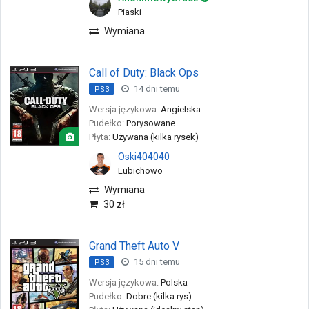
Piaski
Wymiana
Call of Duty: Black Ops
14 dni temu
PS3
Wersja językowa:
Angielska
Pudełko:
Porysowane
Płyta:
Używana (kilka rysek)
Oski404040
Lubichowo
Wymiana
30 zł
Grand Theft Auto V
15 dni temu
PS3
Wersja językowa:
Polska
Pudełko:
Dobre (kilka rys)