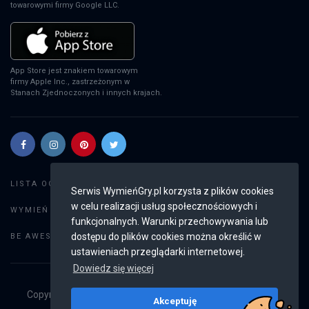
towarowymi firmy Google LLC.
App Store jest znakiem towarowym
firmy Apple Inc., zastrzeżonym w
Stanach Zjednoczonych i innych krajach.
Szukaj gier
LISTA OGŁOSZEŃ:
Serwis WymieńGry.pl korzysta z plików cookies
w celu realizacji usług społecznościowych i
Dodaj ogłoszenie
WYMIEŃ GRY:
funkcjonalnych. Warunki przechowywania lub
Weryfikacja konta
dostępu do plików cookies można określić w
BE AWESOME:
ustawieniach przeglądarki internetowej.
Dowiedz się więcej
Copyright © 2019 - 2026
WymieńGry.pl
Wszystkie prawa
Akceptuję
zastrzeżone
v2.8.4