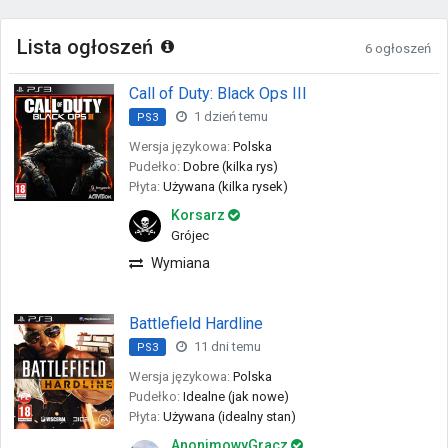
Lista ogłoszeń
6 ogłoszeń
Call of Duty: Black Ops III
1 dzień temu
PS3
Wersja językowa:
Polska
Pudełko:
Dobre (kilka rys)
Płyta:
Używana (kilka rysek)
Korsarz
Grójec
Wymiana
Battlefield Hardline
11 dni temu
PS3
Wersja językowa:
Polska
Pudełko:
Idealne (jak nowe)
Płyta:
Używana (idealny stan)
AnonimowyGracz