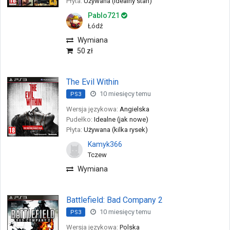
Płyta:
Używana (idealny stan)
Pablo721
Łódź
Wymiana
50 zł
The Evil Within
10 miesięcy temu
PS3
Wersja językowa:
Angielska
Pudełko:
Idealne (jak nowe)
Płyta:
Używana (kilka rysek)
Kamyk366
Tczew
Wymiana
Battlefield: Bad Company 2
10 miesięcy temu
PS3
Wersja językowa:
Polska