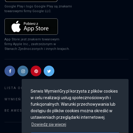
Google Play i logo Google Play są znakami
towarowymi firmy Google LLC.
App Store jest znakiem towarowym
firmy Apple Inc., zastrzeżonym w
Stanach Zjednoczonych i innych krajach.
Szukaj gier
LISTA OGŁOSZEŃ:
Serwis WymieńGry.pl korzysta z plików cookies
w celu realizacji usług społecznościowych i
Dodaj ogłoszenie
WYMIEŃ GRY:
funkcjonalnych. Warunki przechowywania lub
Weryfikacja konta
dostępu do plików cookies można określić w
BE AWESOME:
ustawieniach przeglądarki internetowej.
Dowiedz się więcej