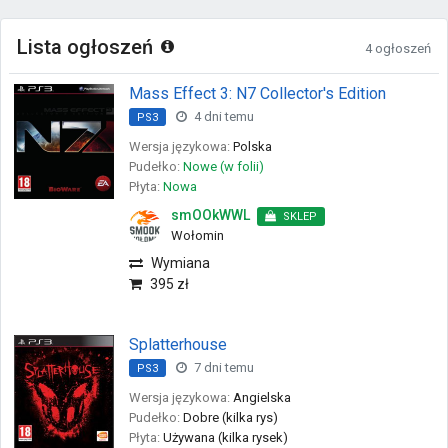
Lista ogłoszeń
4 ogłoszeń
Mass Effect 3: N7 Collector's Edition
4 dni temu
PS3
Wersja językowa:
Polska
Pudełko:
Nowe (w folii)
Płyta:
Nowa
smOOkWWL
SKLEP
Wołomin
Wymiana
395 zł
Splatterhouse
7 dni temu
PS3
Wersja językowa:
Angielska
Pudełko:
Dobre (kilka rys)
Płyta:
Używana (kilka rysek)