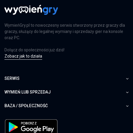
WymieńGry.pl to nowoczesny serwis stworzony przez graczy dla
graczy, służący do legalnej wymiany i sprzedaży gier na konsole
oraz PC.
Dołącz do społeczności już dziś!
Zobacz jak to działa
SERWIS
WYMIEŃ LUB SPRZEDAJ
BAZA / SPOŁECZNOŚĆ