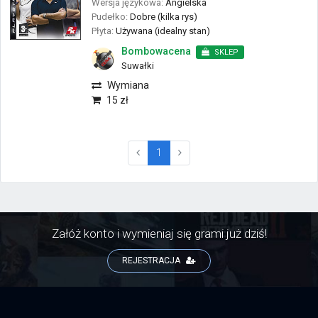
Wersja językowa:
Angielska
Pudełko:
Dobre (kilka rys)
Płyta:
Używana (idealny stan)
Bombowacena
SKLEP
Suwałki
Wymiana
15 zł
(current)
1
Załóż konto i wymieniaj się grami już dziś!
REJESTRACJA