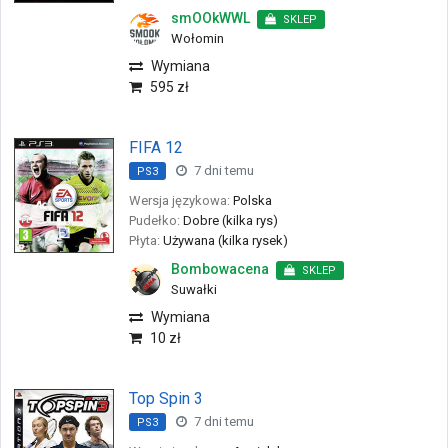
smOOkWWL
SKLEP
Wołomin
Wymiana
595 zł
FIFA 12
7 dni temu
PS3
Wersja językowa:
Polska
Pudełko:
Dobre (kilka rys)
Płyta:
Używana (kilka rysek)
Bombowacena
SKLEP
Suwałki
Wymiana
10 zł
Top Spin 3
7 dni temu
PS3