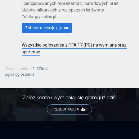
licencjonowanych reprezentacji narodowych oraz
klubów piłkarskich z najlepszych lig świata.
Źródło: gry-online.pl
Zobacz recenzje gry
Wszystkie ogłoszenia z FIFA 17 (PC) na wymianę oraz
sprzedaż
ID ogłoszenia
b2e978e4
Zgłoś ogłoszenie
Załóż konto i wymieniaj się grami już dziś!
REJESTRACJA