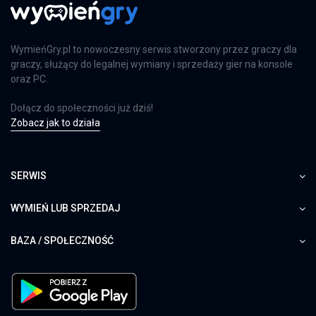
WymieńGry.pl to nowoczesny serwis stworzony przez graczy dla
graczy, służący do legalnej wymiany i sprzedaży gier na konsole
oraz PC.
Dołącz do społeczności już dziś!
Zobacz jak to działa
SERWIS
WYMIEŃ LUB SPRZEDAJ
BAZA / SPOŁECZNOŚĆ