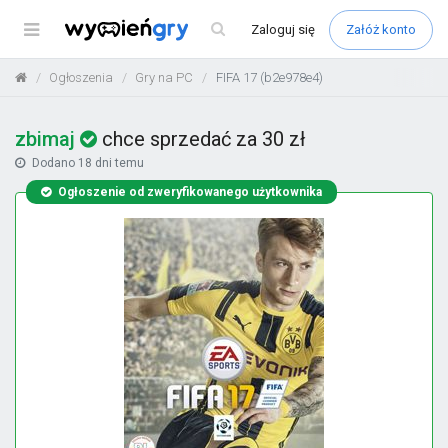
Menu
Zaloguj
się
Załóż konto
Ogłoszenia
Gry na PC
FIFA 17 (b2e978e4)
zbimaj
chce sprzedać za 30 zł
Dodano
18 dni temu
Ogłoszenie od zweryfikowanego użytkownika