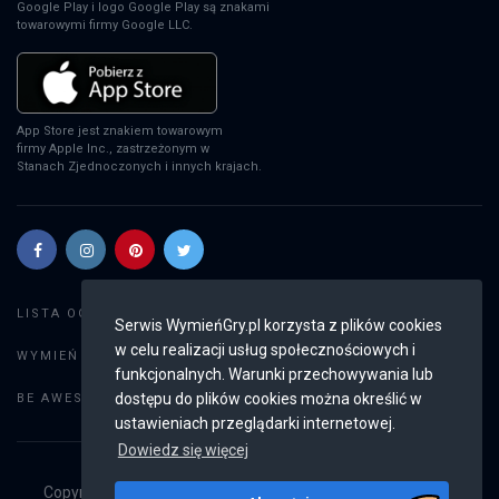
Google Play i logo Google Play są znakami
towarowymi firmy Google LLC.
App Store jest znakiem towarowym
firmy Apple Inc., zastrzeżonym w
Stanach Zjednoczonych i innych krajach.
Szukaj gier
LISTA OGŁOSZEŃ:
Serwis WymieńGry.pl korzysta z plików cookies
w celu realizacji usług społecznościowych i
Dodaj ogłoszenie
WYMIEŃ GRY:
funkcjonalnych. Warunki przechowywania lub
Weryfikacja konta
dostępu do plików cookies można określić w
BE AWESOME:
ustawieniach przeglądarki internetowej.
Dowiedz się więcej
Copyright © 2019 - 2026
WymieńGry.pl
Wszystkie prawa