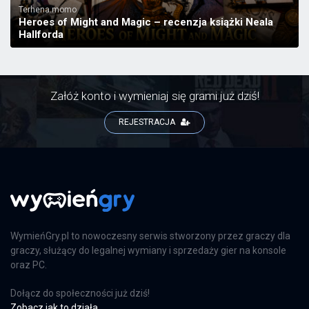
Terhena.momo
Heroes of Might and Magic – recenzja książki Neala
Hallforda
Załóż konto i wymieniaj się grami już dziś!
REJESTRACJA
WymieńGry.pl to nowoczesny serwis stworzony przez graczy dla
graczy, służący do legalnej wymiany i sprzedaży gier na konsole
oraz PC.
Dołącz do społeczności już dziś!
Zobacz jak to działa