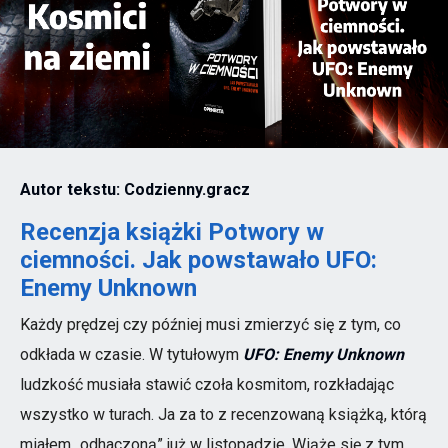
Autor tekstu: Codzienny.gracz
Recenzja książki Potwory w
ciemności. Jak powstawało UFO:
Enemy Unknown
Każdy prędzej czy później musi zmierzyć się z tym, co
odkłada w czasie. W tytułowym
UFO: Enemy Unknown
ludzkość musiała stawić czoła kosmitom, rozkładając
wszystko w turach. Ja za to z recenzowaną książką, którą
miałem „odhaczoną” już w listopadzie. Wiąże się z tym