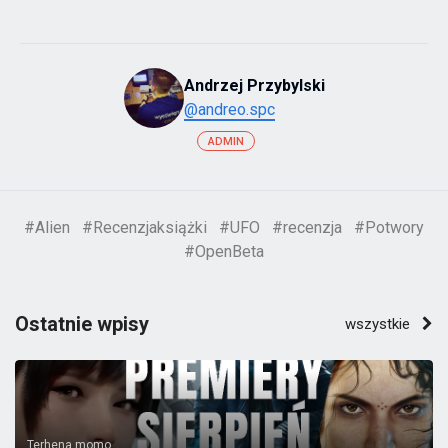
Andrzej Przybylski
@andreo.spc
ADMIN
#Alien
#Recenzjaksiążki
#UFO
#recenzja
#Potwory
#OpenBeta
Ostatnie wpisy
wszystkie
Terhena.momo