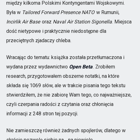
między kilkoma Polskimi Kontyngentami Wojskowymi.
Była w
Tailored Forward Presence NATO
w Rumunii,
Incirlik Air Base
oraz
Naval Air Station Sigonella
. Miejsca
dość nietypowe i praktycznie niedostępne dla
przeciętnych zjadaczy chleba.
Wracając do tematu: książka została przetłumaczona i
wydana przez wydawnictwo
Open Beta
. Zrobiłem
research, przygotowałem obszerne notatki, na które
składa się 1069 słów, ale w trakcie pisania tego tekstu
stwierdziłem, że nie zabiorę Wam tego, co najważniejsze,
czyli czerpania radości z czytania oraz chłonięcia
informacji z 248 stron tej pozycji.
Nie zamieszczę również żadnych spojlerów, dlatego w
skrócie pozwolę siebie na… na niewiele.