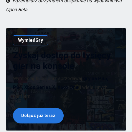
Egzemplarz otrzymałem bezpłatnie od wydawnictwa
Open Beta.
WymieńGry
Zyskaj dostęp do tysięcy
gier na konsole
Wymieniaj, kupuj oraz sprzedawaj
gry na PS5,
PS4, Xbox Series X, Xbox One
i wiele innych
platform!
Dołącz już teraz