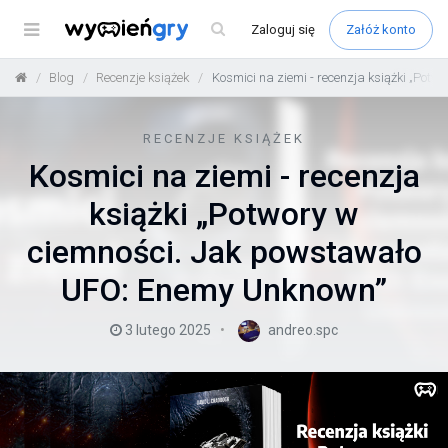
Menu
Zaloguj
się
Załóż konto
Blog
Recenzje książek
Kosmici na ziemi - recenzja książki „Po
RECENZJE KSIĄŻEK
Kosmici na ziemi - recenzja
książki „Potwory w
ciemności. Jak powstawało
UFO: Enemy Unknown”
3 lutego 2025
andreo.spc