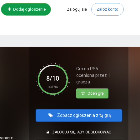
Zaloguj
się
Dodaj ogłoszenie
Załóż konto
Gra na PS5
oceniona przez 1
8/10
gracza
OCENA
Oceń grę
Zobacz ogłoszenia z tą grą
ZALOGUJ SIĘ, ABY ODBLOKOWAĆ
waniem