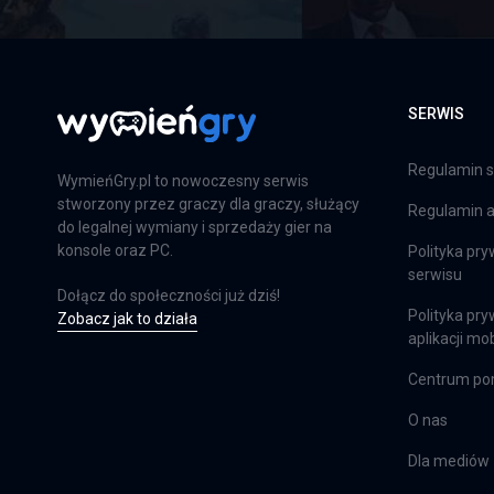
SERWIS
Regulamin s
WymieńGry.pl to nowoczesny serwis
stworzony przez graczy dla graczy, służący
Regulamin ap
do legalnej wymiany i sprzedaży gier na
konsole oraz PC.
Polityka pry
serwisu
Dołącz do społeczności już dziś!
Polityka pry
Zobacz jak to działa
aplikacji mob
Centrum p
O nas
Dla mediów