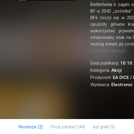
Battlefielda 6 zajęło
BF-a 2042 „szóstka” 
BF6 toczy się w 202
opuściły główne kra
wykorzystać prywatn
zmasowany atak na St
muszą stawić jej czoł
Źródło: gry-online.pl
Data publikacji:
10 10
Kategoria:
Akcji
Producent:
EA DICE / 
Wydawca:
Electronic 
Recenzje
(2)
Chcą zdobyć
(44)
Już grali
(5)