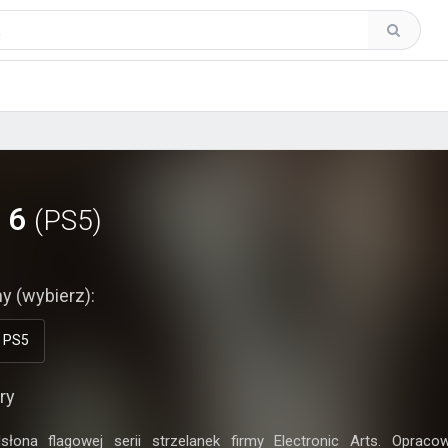
d 6
(PS5)
y (wybierz):
PS5
ry
słona flagowej serii strzelanek firmy Electronic Arts. Opraco