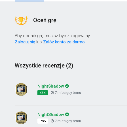
Oceń grę
Aby ocenić grę musisz być zalogowany.
Zaloguj się
lub
Załóż konto za darmo
Wszystkie recenzje (2)
NightShadow
7 miesięcy temu
XSX
NightShadow
7 miesięcy temu
PS5