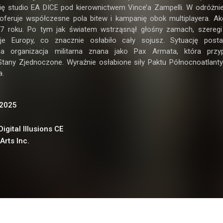
 się studio EA DICE pod kierownictwem Vince’a Zampelli. W odróżni
oferuje współczesne pola bitew i kampanię obok multiplayera. Ak
7 roku. Po tym jak światem wstrząsnął głośny zamach, szereg
je Europy, co znacznie osłabiło cały sojusz. Sytuację posta
a organizacja militarna znana jako Pax Armata, która przyp
any Zjednoczone. Wyraźnie osłabione siły Paktu Północnoatlanty
a.
 2025
Digital Illusions CE
Arts Inc.