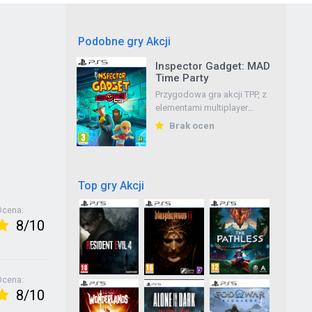
Podobne gry Akcji
Inspector Gadget: MAD
Tales The Wine
Time Party
Eksploruj postpandemiczną
Przygodowa gra akcji TPP, z
fikcyjną wyspę śródziemn...
elementami multiplayer...
5/10
Brak ocen
Top gry Akcji
Ocena:
8/10
Ocena:
8/10