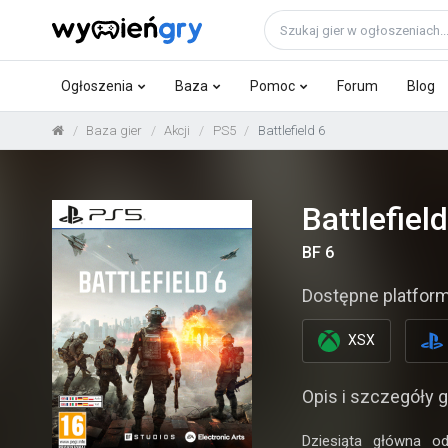
Ogłoszenia
Baza
Pomoc
Forum
Blog
Baza gier
Akcji
PS5
Battlefield 6
Battlefiel
BF 6
Dostępne platform
XSX
Opis i szczegóły g
Dziesiąta główna od