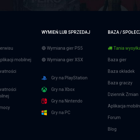
WYMIEŃ LUB SPRZEDAJ
BAZA / SPOŁE
erwisu
🔵 Wymiana gier PS5
Tania wysyłka
likacji mobilnej
🟢 Wymiana gier XSX
Baza gier
watności
Baza okładek
Gry na PlayStation
Baza graczy
watności
Gry na Xbox
Dziennik Zmian
ilnej
Gry na Nintendo
Aplikacja mobil
omocy
Gry na PC
Forum
Blog