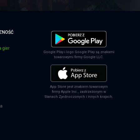
CZNOŚĆ
 gier
Google Play i logo Google Play są znakami
towarowymi firmy Google LLC.
App Store jest znakiem towarowym
firmy Apple Inc., zastrzeżonym w
Stanach Zjednoczonych i innych krajach.
na