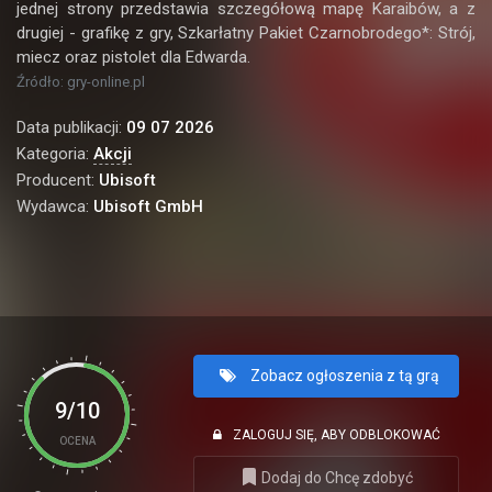
jednej strony przedstawia szczegółową mapę Karaibów, a z
drugiej - grafikę z gry, Szkarłatny Pakiet Czarnobrodego*: Strój,
miecz oraz pistolet dla Edwarda.
Źródło: gry-online.pl
Data publikacji:
09 07 2026
Kategoria:
Akcji
Producent:
Ubisoft
Wydawca:
Ubisoft GmbH
Zobacz ogłoszenia z tą grą
9/10
ZALOGUJ SIĘ, ABY ODBLOKOWAĆ
OCENA
Dodaj do Chcę zdobyć