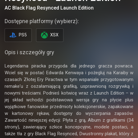
AC Black Flag Resynced Launch Edition
Dostępne platformy (wybierz):
PS5
XSX
Opis i szczegóły gry
Legendarna piracka przygoda dla jednego gracza powraca.
Wciel się w postać Edwarda Kenwaya i pożegluj na Karaiby w
czasach Złotej Ery Piractwa w tym wspaniale przygotowanym
remake'u z oszałamiającą grafiką, usprawnioną rozgrywką i
nowymi treściami. Podnieś kotwicę wraz z Launch Edition – w
jej skład wchodzi podstawowa wersja gry na płycie plus
wyjątkowe fanowskie przedmioty kolekcjonerskie, zapakowane
w kartonowy rękaw, dostępny do wyczerpania zapasów.
Zawartość niniejszej edycji: Płyta z grą, Album z grafikami (34
strony), zawierający szkice koncepcyjne, modele postaci, a
także tła z gry Black Flag Resynced, Dwustronny plakat, który z