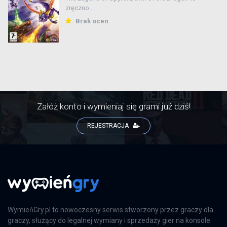
zręczno...
Brak ocen
Załóż konto i wymieniaj się grami już dziś!
REJESTRACJA
WymieńGry.pl to nowoczesny serwis stworzony przez graczy dla
graczy, służący do legalnej wymiany i sprzedaży gier na konsole