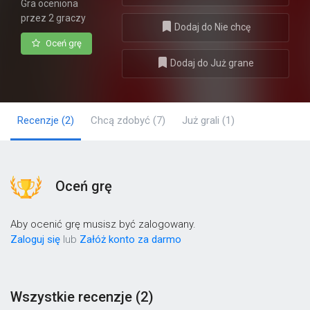
Gra oceniona
przez 2 graczy
Dodaj do Nie chcę
Oceń grę
Dodaj do Już grane
Recenzje
(2)
Chcą zdobyć
(7)
Już grali
(1)
Oceń grę
Aby ocenić grę musisz być zalogowany.
Zaloguj się
lub
Załóż konto za darmo
Wszystkie recenzje (2)