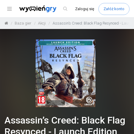
Menu
Zaloguj
się
Załóż konto
Baza gier
Akcji
Assassin’s Creed: Black Flag Resynced - Launch
Assassin’s Creed: Black Flag
Resynced - Launch Edition