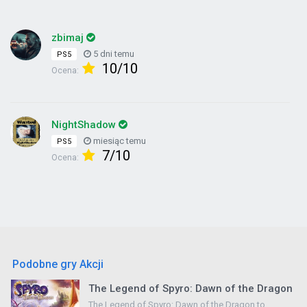
zbimaj
5 dni temu
PS5
10/10
Ocena:
NightShadow
miesiąc temu
PS5
7/10
Ocena:
Podobne gry Akcji
The Legend of Spyro: Dawn of the Dragon
The Legend of Spyro: Dawn of the Dragon to