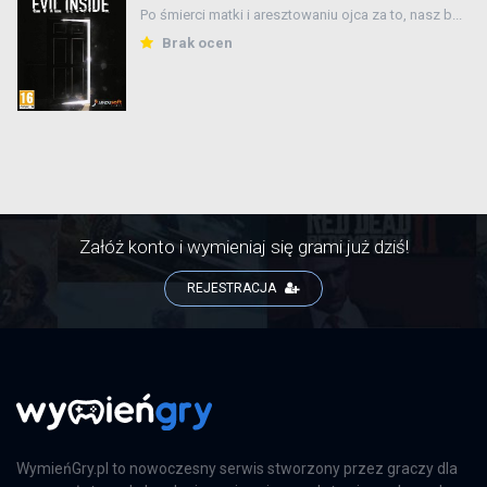
Po śmierci matki i aresztowaniu ojca za to, nasz b...
Brak ocen
Załóż konto i wymieniaj się grami już dziś!
REJESTRACJA
WymieńGry.pl to nowoczesny serwis stworzony przez graczy dla