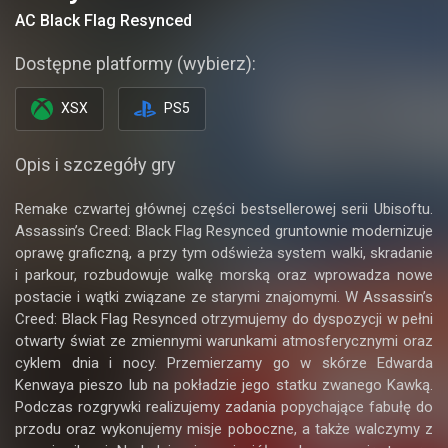
AC Black Flag Resynced
Dostępne platformy (wybierz):
XSX
PS5
Opis i szczegóły gry
Remake czwartej głównej części bestsellerowej serii Ubisoftu.
Assassin’s Creed: Black Flag Resynced gruntownie modernizuje
oprawę graficzną, a przy tym odświeża system walki, skradanie
i parkour, rozbudowuje walkę morską oraz wprowadza nowe
postacie i wątki związane ze starymi znajomymi. W Assassin’s
Creed: Black Flag Resynced otrzymujemy do dyspozycji w pełni
otwarty świat ze zmiennymi warunkami atmosferycznymi oraz
cyklem dnia i nocy. Przemierzamy go w skórze Edwarda
Kenwaya pieszo lub na pokładzie jego statku zwanego Kawką.
Podczas rozgrywki realizujemy zadania popychające fabułę do
przodu oraz wykonujemy misje poboczne, a także walczymy z