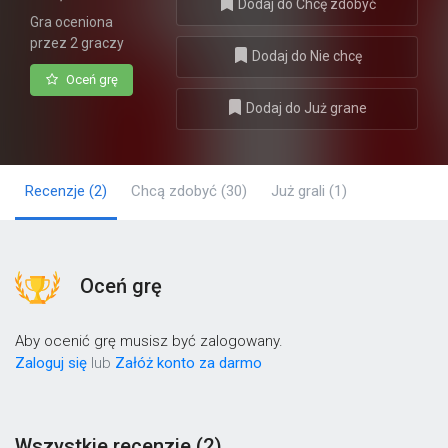
Dodaj do Chcę zdobyć
Gra oceniona
przez 2 graczy
Dodaj do Nie chcę
Oceń grę
Dodaj do Już grane
Recenzje
(2)
Chcą zdobyć
(30)
Już grali
(1)
Oceń grę
Aby ocenić grę musisz być zalogowany.
Zaloguj się
lub
Załóż konto za darmo
Wszystkie recenzje (2)