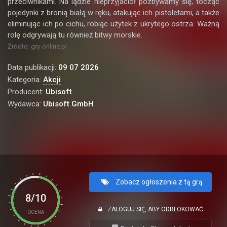
przeciwnikami. Na lądzie nieprzyjaciół pozbywamy się, tocząc
pojedynki z bronią białą w ręku, atakując ich pistoletami, a także
eliminując ich po cichu, robiąc użytek z ukrytego ostrza. Ważną
rolę odgrywają tu również bitwy morskie.
Źródło: gry-online.pl
Data publikacji:
09 07 2026
Kategoria:
Akcji
Producent:
Ubisoft
Wydawca:
Ubisoft GmbH
Zobacz ogłoszenia z tą grą
8/10
ZALOGUJ SIĘ, ABY ODBLOKOWAĆ
OCENA