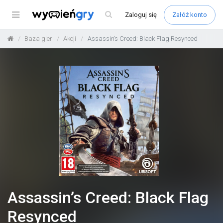
Menu
Zaloguj
się
Załóż konto
Baza gier
Akcji
Assassin’s Creed: Black Flag Resynced
Assassin’s Creed: Black Flag
Resynced