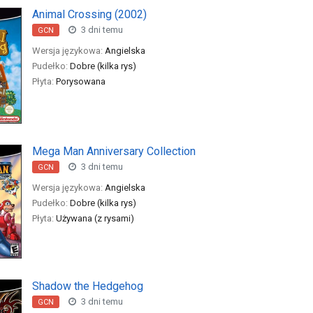
Animal Crossing (2002)
3 dni temu
GCN
Wersja językowa:
Angielska
Pudełko:
Dobre (kilka rys)
Płyta:
Porysowana
Mega Man Anniversary Collection
3 dni temu
GCN
Wersja językowa:
Angielska
Pudełko:
Dobre (kilka rys)
Płyta:
Używana (z rysami)
Shadow the Hedgehog
3 dni temu
GCN