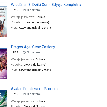
Wiedźmin 3: Dziki Gon - Edycja Kompletna
3 dni temu
PS5
Wersja językowa:
Polska
Pudełko:
Idealne (jak nowe)
Płyta:
Używana (idealny stan)
Dragon Age: Straż Zasłony
3 dni temu
PS5
Wersja językowa:
Polska
Pudełko:
Dobre (kilka rys)
Płyta:
Używana (idealny stan)
Avatar: Frontiers of Pandora
3 dni temu
PS5
Wersja językowa:
Polska
Pudełko:
Dobre (kilka rys)