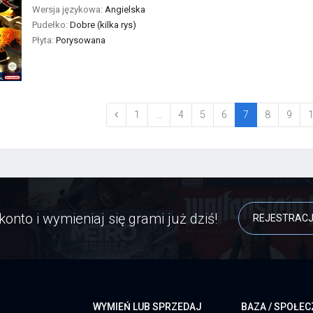
Wersja językowa:
Angielska
Pudełko:
Dobre (kilka rys)
Płyta:
Porysowana
(current)
1
…
4
5
6
7
8
9
konto i wymieniaj się grami już dziś!
REJESTRAC
WYMIEŃ LUB SPRZEDAJ
BAZA / SPOŁE