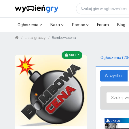
Ogłoszenia
Baza
Pomoc
Forum
Blog
Lista graczy
Bombowacena
SKLEP
Ogłoszenia
(23
Wszystkie