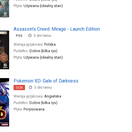
Płyta:
Używana (idealny stan)
Assassin's Creed: Mirage - Launch Edition
3 dni temu
PS5
Wersja językowa:
Polska
Pudełko:
Dobre (kilka rys)
Płyta:
Używana (idealny stan)
Pokemon XD: Gale of Darkness
3 dni temu
GCN
Wersja językowa:
Angielska
Pudełko:
Dobre (kilka rys)
Płyta:
Porysowana