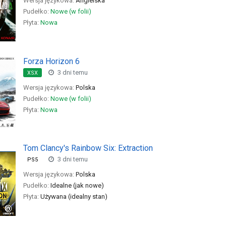
Wersja językowa:
Angielska
Pudełko:
Nowe (w folii)
Płyta:
Nowa
Forza Horizon 6
3 dni temu
XSX
Wersja językowa:
Polska
Pudełko:
Nowe (w folii)
Płyta:
Nowa
Tom Clancy's Rainbow Six: Extraction
3 dni temu
PS5
Wersja językowa:
Polska
Pudełko:
Idealne (jak nowe)
Płyta:
Używana (idealny stan)