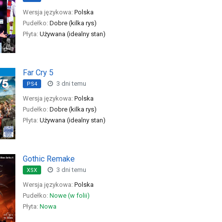
Wersja językowa:
Polska
Pudełko:
Dobre (kilka rys)
Płyta:
Używana (idealny stan)
Far Cry 5
3 dni temu
PS4
Wersja językowa:
Polska
Pudełko:
Dobre (kilka rys)
Płyta:
Używana (idealny stan)
Gothic Remake
3 dni temu
XSX
Wersja językowa:
Polska
Pudełko:
Nowe (w folii)
Płyta:
Nowa