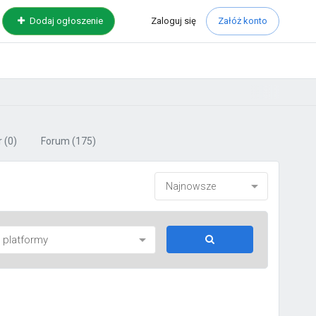
Zaloguj
się
Dodaj ogłoszenie
Załóż konto
r
(0)
Forum
(175)