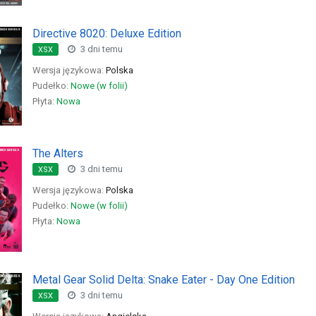
Directive 8020: Deluxe Edition
3 dni temu
XSX
Wersja językowa:
Polska
Pudełko:
Nowe (w folii)
Płyta:
Nowa
The Alters
3 dni temu
XSX
Wersja językowa:
Polska
Pudełko:
Nowe (w folii)
Płyta:
Nowa
Metal Gear Solid Delta: Snake Eater - Day One Edition
3 dni temu
XSX