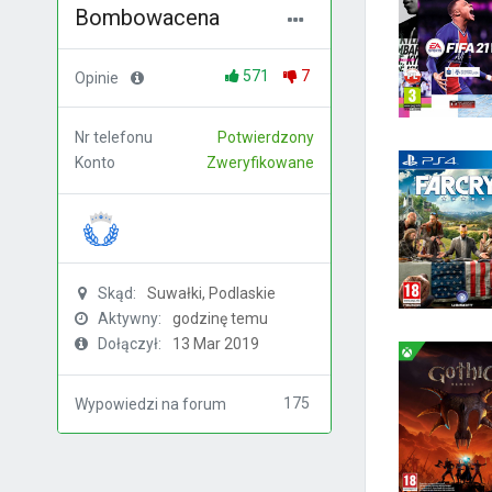
Bombowacena
571
7
Opinie
Nr telefonu
Potwierdzony
Konto
Zweryfikowane
Skąd:
Suwałki, Podlaskie
Aktywny:
godzinę temu
Dołączył:
13 Mar 2019
175
Wypowiedzi na forum