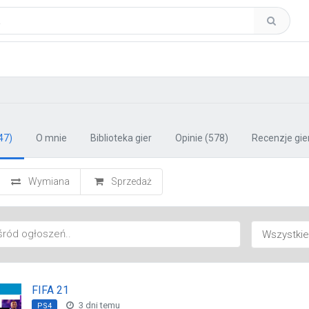
47)
O mnie
Biblioteka gier
Opinie
(578)
Recenzje gie
Wymiana
Sprzedaż
FIFA 21
3 dni temu
PS4