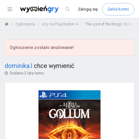
Menu
Zaloguj
się
Załóż konto
Ogłoszenia
Gry na PlayStation 4
The Lord of the Rings: Gollum 
Ogłoszenie zostało anulowane!
dominika.l
chce wymienić
Dodano
2 lata temu