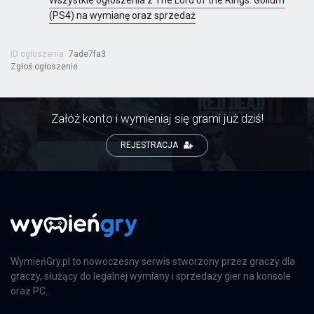
Wszystkie ogłoszenia z The Lord of the Rings: Gollum
(PS4) na wymianę oraz sprzedaż
ID ogłoszenia
7ade7fa3
Zgłoś ogłoszenie
Załóż konto i wymieniaj się grami już dziś!
REJESTRACJA
WymieńGry.pl to nowoczesny serwis stworzony przez graczy dla
graczy, służący do legalnej wymiany i sprzedaży gier na konsole
oraz PC.