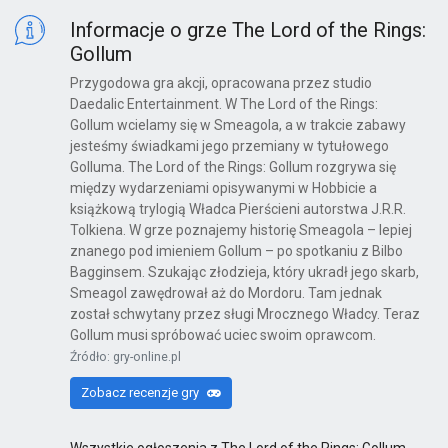
Informacje o grze The Lord of the Rings:
Gollum
Przygodowa gra akcji, opracowana przez studio
Daedalic Entertainment. W The Lord of the Rings:
Gollum wcielamy się w Smeagola, a w trakcie zabawy
jesteśmy świadkami jego przemiany w tytułowego
Golluma. The Lord of the Rings: Gollum rozgrywa się
między wydarzeniami opisywanymi w Hobbicie a
książkową trylogią Władca Pierścieni autorstwa J.R.R.
Tolkiena. W grze poznajemy historię Smeagola – lepiej
znanego pod imieniem Gollum – po spotkaniu z Bilbo
Bagginsem. Szukając złodzieja, który ukradł jego skarb,
Smeagol zawędrował aż do Mordoru. Tam jednak
został schwytany przez sługi Mrocznego Władcy. Teraz
Gollum musi spróbować uciec swoim oprawcom.
Źródło: gry-online.pl
Zobacz recenzje gry