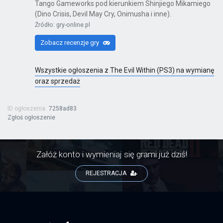
Tango Gameworks pod kierunkiem Shinjiego Mikamiego
PS4
(Dino Crisis, Devil May Cry, Onimusha i inne).
Źródło: gry-online.pl
Zobacz recenzje gry
Devil May Cry 4: Special Edition
PS4
Wszystkie ogłoszenia z The Evil Within (PS3) na wymianę
oraz sprzedaż
ID ogłoszenia
7258ad83
Devil May Cry HD Collection
Zgłoś ogłoszenie
PS4
Załóż konto i wymieniaj się grami już dziś!
Until Dawn
REJESTRACJA
PS4