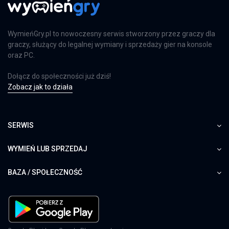
Heavy Rain & Beyond: Dwie Dusze -
Kolekcja
PS4
WymieńGry.pl to nowoczesny serwis stworzony przez graczy dla
graczy, służący do legalnej wymiany i sprzedaży gier na konsole
oraz PC.
Yakuza Kiwami 2
Dołącz do społeczności już dziś!
PS4
Zobacz jak to działa
SERWIS
Yakuza: Restoration
PS4
WYMIEŃ LUB SPRZEDAJ
BAZA / SPOŁECZNOŚĆ
Yakuza: Like a Dragon - Day Ichi Edition
PS4