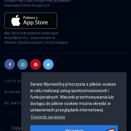
Google Play i logo Google Play są znakami
towarowymi firmy Google LLC.
The Yakuza Remastered Collection: Day
One Edition
PS4
App Store jest znakiem towarowym
firmy Apple Inc., zastrzeżonym w
Stanach Zjednoczonych i innych krajach.
Like a Dragon: Infinite Wealth
PS4
Like a Dragon: Pirate Yakuza in Hawaii
Szukaj gier
LISTA OGŁOSZEŃ:
Serwis WymieńGry.pl korzysta z plików cookies
PS4
w celu realizacji usług społecznościowych i
Dodaj ogłoszenie
WYMIEŃ GRY:
funkcjonalnych. Warunki przechowywania lub
Weryfikacja konta
dostępu do plików cookies można określić w
BE AWESOME:
ustawieniach przeglądarki internetowej.
Heavy Rain
Dowiedz się więcej
PS3
Copyright © 2019 - 2026
WymieńGry.pl
Wszystkie prawa
Akceptuję