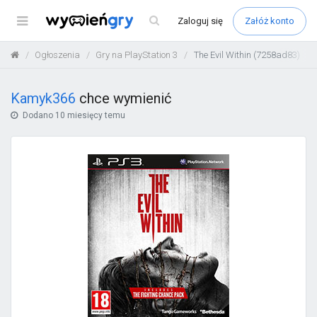
Menu
Zaloguj
się
Załóż konto
Ogłoszenia
Gry na PlayStation 3
The Evil Within (7258ad83)
Kamyk366
chce wymienić
Dodano
10 miesięcy temu