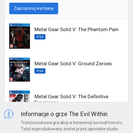
Zaproponuj wymianę
Metal Gear Solid V: The Phantom Pain
PS4
Metal Gear Solid V: Ground Zeroes
PS4
Metal Gear Solid V: The Definitive
Experience
PS4
Informacje o grze The Evil Within
Trzecioosobowa gra akcji w konwencji survival horroru.
Tytuł wyprodukowany został przez japońskie studio
DmC: Devil May Cry - Definitive Edition