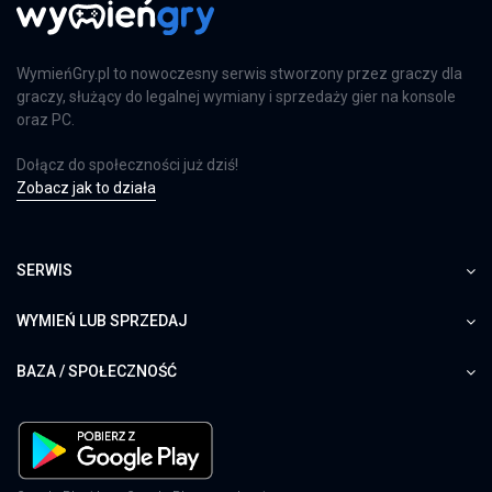
WymieńGry.pl to nowoczesny serwis stworzony przez graczy dla
graczy, służący do legalnej wymiany i sprzedaży gier na konsole
oraz PC.
Dołącz do społeczności już dziś!
Zobacz jak to działa
SERWIS
WYMIEŃ LUB SPRZEDAJ
BAZA / SPOŁECZNOŚĆ