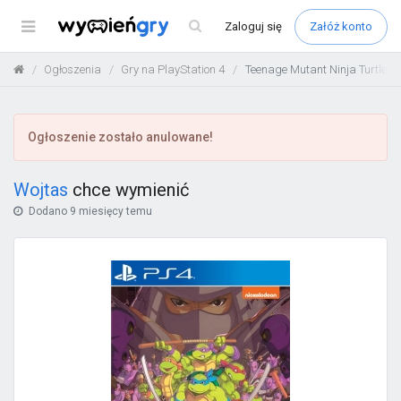
Menu
Zaloguj
się
Załóż konto
Ogłoszenia
Gry na PlayStation 4
Teenage Mutant Ninja Turtles:
Ogłoszenie zostało anulowane!
Wojtas
chce wymienić
Dodano
9 miesięcy temu