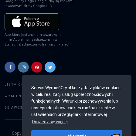
Google Play i logo Google Play są znakami
towarowymi firmy Google LLC.
App Store jest znakiem towarowym
firmy Apple Inc., zastrzeżonym w
Stanach Zjednoczonych i innych krajach.
Szukaj gier
LISTA OGŁOSZEŃ:
Serwis WymieńGry.pl korzysta z plików cookies
w celu realizacji usług społecznościowych i
Dodaj ogłoszenie
WYMIEŃ GRY:
funkcjonalnych. Warunki przechowywania lub
Weryfikacja konta
dostępu do plików cookies można określić w
BE AWESOME:
ustawieniach przeglądarki internetowej.
Dowiedz się więcej
Copyright © 2019 - 2026
WymieńGry.pl
Wszystkie prawa
Akceptuję