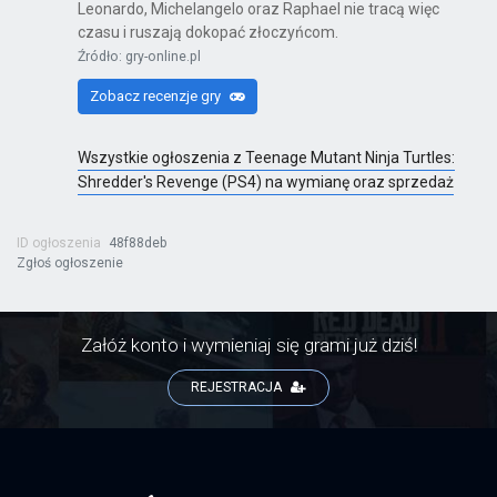
Leonardo, Michelangelo oraz Raphael nie tracą więc
czasu i ruszają dokopać złoczyńcom.
Źródło: gry-online.pl
Zobacz recenzje gry
Wszystkie ogłoszenia z Teenage Mutant Ninja Turtles:
Shredder's Revenge (PS4) na wymianę oraz sprzedaż
ID ogłoszenia
48f88deb
Zgłoś ogłoszenie
Załóż konto i wymieniaj się grami już dziś!
REJESTRACJA