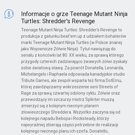
Informacje o grze Teenage Mutant Ninja
Turtles: Shredder's Revenge
Teenage Mutant Ninja Turtles: Shredder's Revenge to
produkcja z gatunku beat’em up z udziałem bohaterów
marki Teenage Mutant Ninja Turtles (w Polsce znanej
jako Wojownicze Żółwie Ninja). Tytuł nawiązuję do
serialu z końcówki lat 80. XX wieku, za sprawą którego
przygody czterech zadziwiająco żwawych żółwi zyskały
sobie światową sławę. Za powrót Donatella, Leonarda,
Michelangelo i Raphaela odpowiada kanadyjskie studio
Tribute Games, ale zespół wsparła też firma DotEmu,
której zawdzięczamy wskrzeszenie serii Streets of
Rage za sprawą czwartej odsłony cyklu. Żółwie oraz
przewodzący im szczurzy mistrz Splinter muszą
zmierzyć się z kolejnym niecnym planem
złowieszczego Shreddera. Wszystko zaczyna się od
kolejnego napadu Bebopa i Rocksteady, którzy
najwyraźniej zbierają części potrzebne do realizacji
kolejnego niecnego planu ich szefa. Donatello,