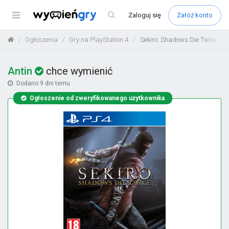
Menu
Zaloguj
się
Załóż konto
Ogłoszenia
Gry na PlayStation 4
Sekiro: Shadows Die Twice (96
Antin
chce wymienić
Dodano
9 dni temu
Ogłoszenie od zweryfikowanego użytkownika