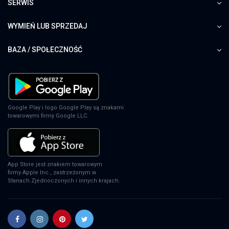
SERWIS
The Sinking City: Day One Edition
PS4
WYMIEŃ LUB SPRZEDAJ
BAZA / SPOŁECZNOŚĆ
Watch Dogs
PS4
Google Play i logo Google Play są znakami
towarowymi firmy Google LLC.
The Wolf Among Us: A Telltale Games
Series - Season 1
PS4
App Store jest znakiem towarowym
firmy Apple Inc., zastrzeżonym w
Stanach Zjednoczonych i innych krajach.
Death Stranding 2: On The Beach
PS5