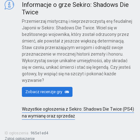
Informacje o grze Sekiro: Shadows Die
Twice
Przemierzaj mistyczną i nieprzezroczystą erę feudalnej
Silent Hill f: Day One Edition
Japonii w Sekiro: Shadows Die Twice. Wciel się w
bezlitosnego wojownika, który został odrzucony przez
PS5
śmierć, ale powstał z jeszcze większą determinacją.
Staw czoła przerażającym wrogom i odnajdź swoje
przeznaczenie w mrocznej historii zemsty i honoru.
Wykorzystaj swoje unikalne umiejętności, aby skradać
Black Myth: Wukong
się w cieniu, unikać śmierci i stać się legendą. Czy jesteś
PS5
gotowy, by wspiąć się na szczyt i pokonać każde
wyzwanie?
Zobacz recenzje gry
007: First Light
PS5
Wszystkie ogłoszenia z Sekiro: Shadows Die Twice (PS4)
na wymianę oraz sprzedaż
ID ogłoszenia
965e1ed4
Rayman Legends
Zgłoś ogłoszenie