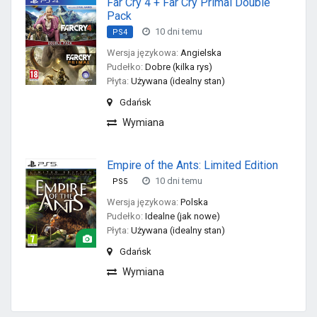
Far Cry 4 + Far Cry Primal Double
Pack
10 dni temu
PS4
Wersja językowa:
Angielska
Pudełko:
Dobre (kilka rys)
Płyta:
Używana (idealny stan)
Gdańsk
Wymiana
Empire of the Ants: Limited Edition
10 dni temu
PS5
Wersja językowa:
Polska
Pudełko:
Idealne (jak nowe)
Płyta:
Używana (idealny stan)
Gdańsk
Wymiana