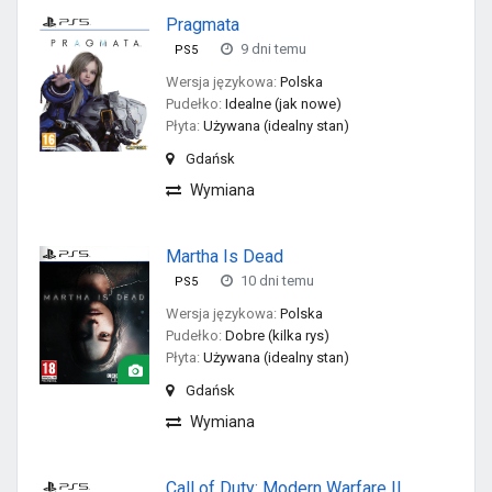
Pragmata
9 dni temu
PS5
Wersja językowa:
Polska
Pudełko:
Idealne (jak nowe)
Płyta:
Używana (idealny stan)
Gdańsk
Wymiana
Martha Is Dead
10 dni temu
PS5
Wersja językowa:
Polska
Pudełko:
Dobre (kilka rys)
Płyta:
Używana (idealny stan)
Gdańsk
Wymiana
Call of Duty: Modern Warfare II