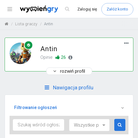
Menu
Zaloguj
się
Załóż konto
Lista graczy
Antin
Antin
26
Opinie
rozwiń profil
Nawigacja profilu
Filtrowanie ogłoszeń