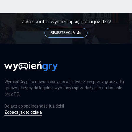
Załóż konto i wymieniaj się grami już dziś!
REJESTRACJA
WymieńGry.pl to nowoczesny serwis stworzony przez graczy dla
graczy, służący do legalnej wymiany i sprzedaży gier na konsole
oraz PC.
Dołącz do społeczności już dziś!
Zobacz jak to działa