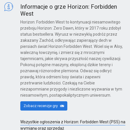
Informacje o grze Horizon: Forbidden
West
Horizon: Forbidden West to kontynuacji niesamowitego
przeboju Horizon: Zero Dawn, który w 2017 roku zdobył
status bestsellera. Wyrusz w niezwykłą podróż przez
zakazany Zachód, odkrywając zapierający dech w
piersiach świat Horizon Forbidden West. Wciel się w Aloy,
waleczną łowczynię, i zmierz się z mrocznymi
tajemnicami, jakie skrywa przyszłość naszej cywilizacji.
Pokonuj potężne maszyny, eksploruj dzikie tereny i
poznawaj różnorodne plemiona. Odważ się odkryć
prawdę, która odmieni losy świata i zapewni
przetrwanie ludzkości. Czekają na Ciebie
niezapomniane przygody i niezliczone wyzwania w tym
niesamowitym, postapokaliptycznym uniwersum.
Zobacz recenzje gry
Wszystkie ogłoszenia z Horizon: Forbidden West (PS5) na
wymianę oraz sprzedaż