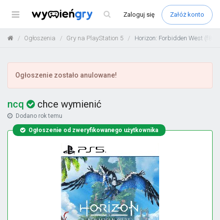
Menu
Zaloguj
się
Załóż konto
Ogłoszenia
Gry na PlayStation 5
Horizon: Forbidden West (f8d
Ogłoszenie zostało anulowane!
ncq
chce wymienić
Dodano
rok temu
Ogłoszenie od zweryfikowanego użytkownika