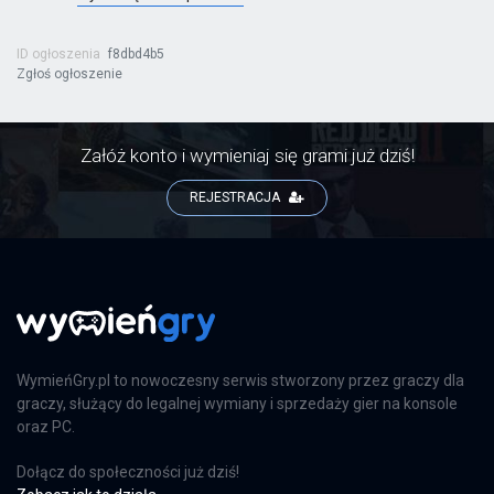
ID ogłoszenia
f8dbd4b5
Zgłoś ogłoszenie
Załóż konto i wymieniaj się grami już dziś!
REJESTRACJA
WymieńGry.pl to nowoczesny serwis stworzony przez graczy dla
graczy, służący do legalnej wymiany i sprzedaży gier na konsole
oraz PC.
Dołącz do społeczności już dziś!