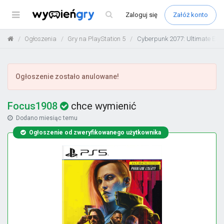
Menu
Zaloguj
się
Załóż konto
Ogłoszenia
Gry na PlayStation 5
Cyberpunk 2077: Ultimate Edit
Ogłoszenie zostało anulowane!
Focus1908
chce wymienić
Dodano
miesiąc temu
Ogłoszenie od zweryfikowanego użytkownika