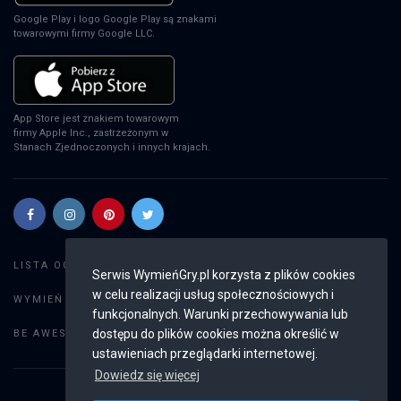
Google Play i logo Google Play są znakami
towarowymi firmy Google LLC.
App Store jest znakiem towarowym
firmy Apple Inc., zastrzeżonym w
Stanach Zjednoczonych i innych krajach.
Szukaj gier
LISTA OGŁOSZEŃ:
Serwis WymieńGry.pl korzysta z plików cookies
w celu realizacji usług społecznościowych i
Dodaj ogłoszenie
WYMIEŃ GRY:
funkcjonalnych. Warunki przechowywania lub
Weryfikacja konta
dostępu do plików cookies można określić w
BE AWESOME:
ustawieniach przeglądarki internetowej.
Dowiedz się więcej