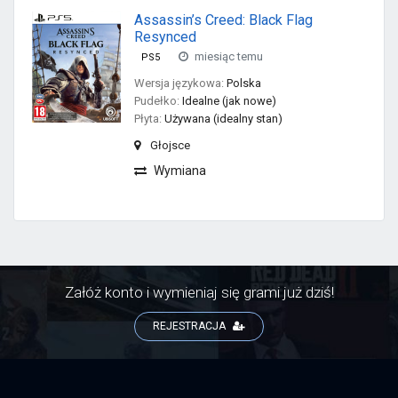
Assassin’s Creed: Black Flag
Resynced
miesiąc temu
PS5
Wersja językowa:
Polska
Pudełko:
Idealne (jak nowe)
Płyta:
Używana (idealny stan)
Głojsce
Wymiana
Załóż konto i wymieniaj się grami już dziś!
REJESTRACJA