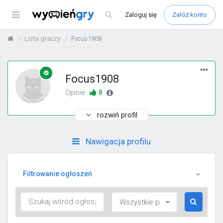
Menu
Zaloguj
się
Załóż konto
Lista graczy
Focus1908
Focus1908
8
Opinie
rozwiń profil
Nawigacja profilu
Filtrowanie ogłoszeń