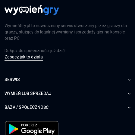
WymieńGry.pl to nowoczesny serwis stworzony przez graczy dla
graczy, służący do legalnej wymiany i sprzedaży gier na konsole
oraz PC.
Dołącz do społeczności już dziś!
Zobacz jak to działa
SERWIS
WYMIEŃ LUB SPRZEDAJ
BAZA / SPOŁECZNOŚĆ