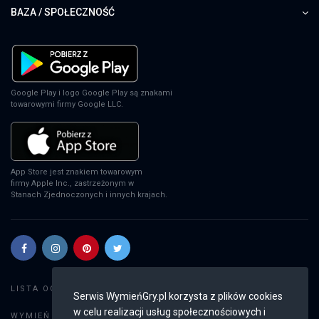
BAZA / SPOŁECZNOŚĆ
Google Play i logo Google Play są znakami
towarowymi firmy Google LLC.
App Store jest znakiem towarowym
firmy Apple Inc., zastrzeżonym w
Stanach Zjednoczonych i innych krajach.
Szukaj gier
LISTA OGŁOSZEŃ:
Serwis WymieńGry.pl korzysta z plików cookies
w celu realizacji usług społecznościowych i
Dodaj ogłoszenie
WYMIEŃ GRY: