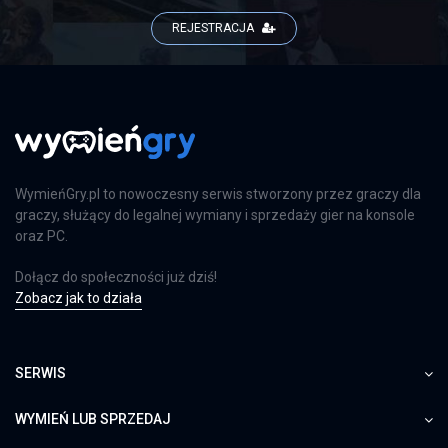
REJESTRACJA
WymieńGry.pl to nowoczesny serwis stworzony przez graczy dla
graczy, służący do legalnej wymiany i sprzedaży gier na konsole
oraz PC.
Dołącz do społeczności już dziś!
Zobacz jak to działa
SERWIS
WYMIEŃ LUB SPRZEDAJ