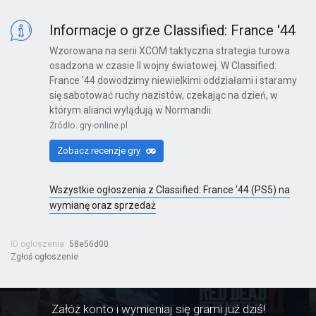
Informacje o grze Classified: France '44
Wzorowana na serii XCOM taktyczna strategia turowa
osadzona w czasie II wojny światowej. W Classified:
France '44 dowodzimy niewielkimi oddziałami i staramy
się sabotować ruchy nazistów, czekając na dzień, w
którym alianci wylądują w Normandii.
Źródło: gry-online.pl
Zobacz recenzje gry
Wszystkie ogłoszenia z Classified: France '44 (PS5) na
wymianę oraz sprzedaż
ID ogłoszenia
58e56d00
Zgłoś ogłoszenie
Załóż konto i wymieniaj się grami już dziś!