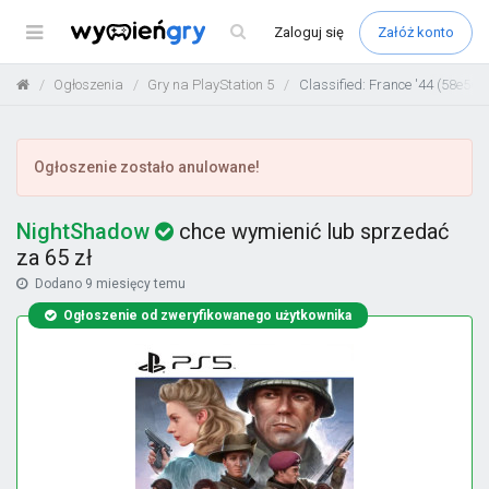
Menu
Zaloguj
się
Załóż konto
Ogłoszenia
Gry na PlayStation 5
Classified: France '44 (58e56d
Ogłoszenie zostało anulowane!
NightShadow
chce wymienić lub sprzedać
za 65 zł
Dodano
9 miesięcy temu
Ogłoszenie od zweryfikowanego użytkownika