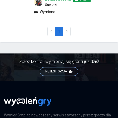
Suwałki
Wymiana
(current)
1
Załóż konto i wymieniaj się grami już dziś!
REJESTRACJA
WymieńGry.pl to nowoczesny serwis stworzony przez graczy dla