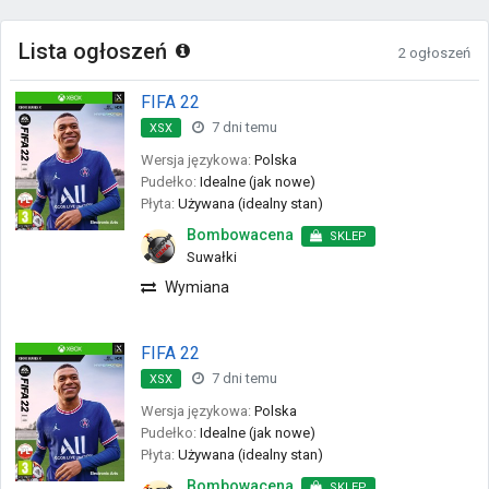
Lista ogłoszeń
2 ogłoszeń
FIFA 22
7 dni temu
XSX
Wersja językowa:
Polska
Pudełko:
Idealne (jak nowe)
Płyta:
Używana (idealny stan)
Bombowacena
SKLEP
Suwałki
Wymiana
FIFA 22
7 dni temu
XSX
Wersja językowa:
Polska
Pudełko:
Idealne (jak nowe)
Płyta:
Używana (idealny stan)
Bombowacena
SKLEP