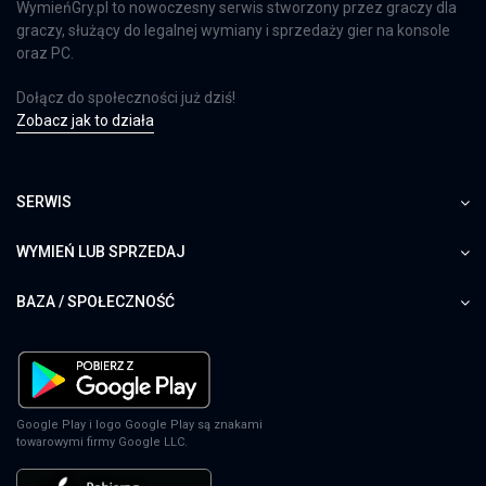
WymieńGry.pl to nowoczesny serwis stworzony przez graczy dla
graczy, służący do legalnej wymiany i sprzedaży gier na konsole
oraz PC.
Dołącz do społeczności już dziś!
Zobacz jak to działa
SERWIS
WYMIEŃ LUB SPRZEDAJ
BAZA / SPOŁECZNOŚĆ
Google Play i logo Google Play są znakami
towarowymi firmy Google LLC.