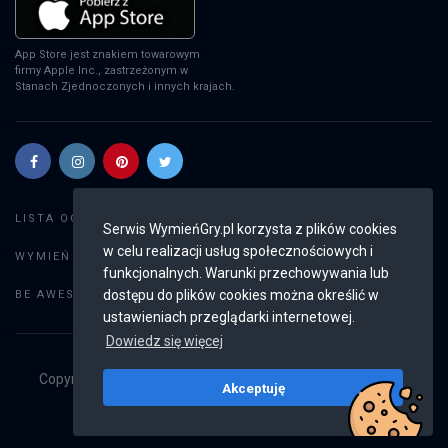
App Store jest znakiem towarowym
firmy Apple Inc., zastrzeżonym w
Stanach Zjednoczonych i innych krajach.
Szukaj gier
LISTA OGŁOSZEŃ:
Serwis WymieńGry.pl korzysta z plików cookies
w celu realizacji usług społecznościowych i
Dodaj ogłoszenie
WYMIEŃ GRY:
funkcjonalnych. Warunki przechowywania lub
Weryfikacja konta
dostępu do plików cookies można określić w
BE AWESOME:
ustawieniach przeglądarki internetowej.
Dowiedz się więcej
Copyright © 2019 - 2026
WymieńGry.pl
Wszystkie prawa
Akceptuję
zastrzeżone
v2.8.4