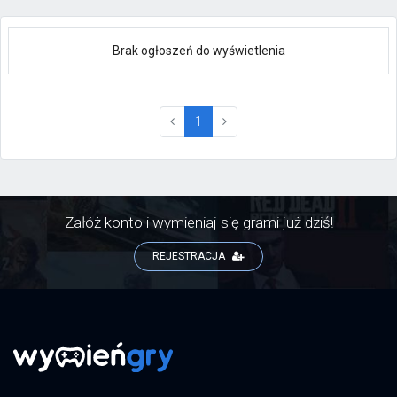
Brak ogłoszeń do wyświetlenia
(current)
1
Załóż konto i wymieniaj się grami już dziś!
REJESTRACJA