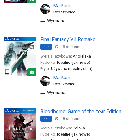
MarKam
Rybczewice
Wymiana
Final Fantasy VII Remake
18 dni temu
PS4
Wersja językowa:
Angielska
Pudełko:
Idealne (jak nowe)
Płyta:
Używana (idealny stan)
MarKam
Rybczewice
Wymiana
Bloodborne: Game of the Year Edition
18 dni temu
PS4
Wersja językowa:
Polska
Pudełko:
Idealne (jak nowe)