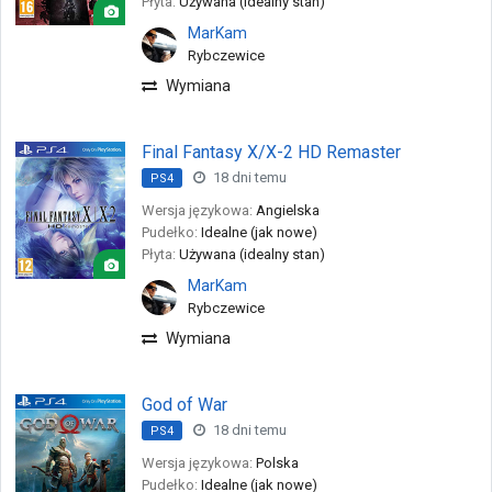
Płyta:
Używana (idealny stan)
MarKam
Rybczewice
Wymiana
Final Fantasy X/X-2 HD Remaster
18 dni temu
PS4
Wersja językowa:
Angielska
Pudełko:
Idealne (jak nowe)
Płyta:
Używana (idealny stan)
MarKam
Rybczewice
Wymiana
God of War
18 dni temu
PS4
Wersja językowa:
Polska
Pudełko:
Idealne (jak nowe)