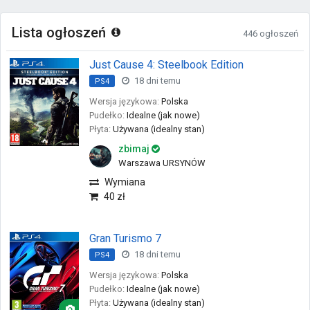
Lista ogłoszeń
446 ogłoszeń
Just Cause 4: Steelbook Edition
18 dni temu
PS4
Wersja językowa:
Polska
Pudełko:
Idealne (jak nowe)
Płyta:
Używana (idealny stan)
zbimaj
Warszawa URSYNÓW
Wymiana
40 zł
Gran Turismo 7
18 dni temu
PS4
Wersja językowa:
Polska
Pudełko:
Idealne (jak nowe)
Płyta:
Używana (idealny stan)