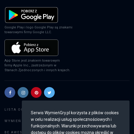
Google Play i logo Google Play są znakami
towarowymi firmy Google LLC.
App Store jest znakiem towarowym
firmy Apple Inc., zastrzeżonym w
Stanach Zjednoczonych i innych krajach.
Szukaj gier
LISTA OGŁOSZEŃ:
Serwis WymieńGry.pl korzysta z plików cookies
w celu realizacji usług społecznościowych i
Dodaj ogłoszenie
WYMIEŃ GRY:
funkcjonalnych. Warunki przechowywania lub
Weryfikacja konta
dostępu do plików cookies można określić w
BE AWESOME: