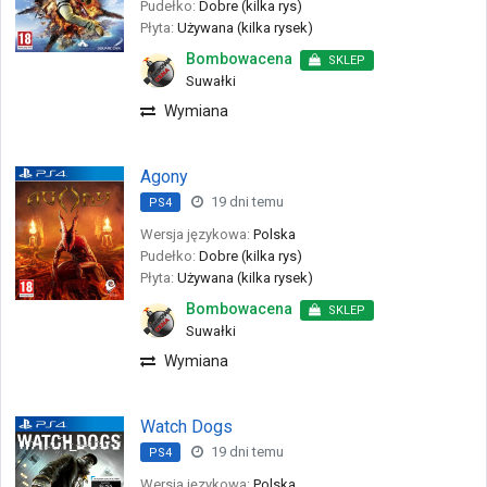
Pudełko:
Dobre (kilka rys)
Płyta:
Używana (kilka rysek)
Bombowacena
SKLEP
Suwałki
Wymiana
Agony
19 dni temu
PS4
Wersja językowa:
Polska
Pudełko:
Dobre (kilka rys)
Płyta:
Używana (kilka rysek)
Bombowacena
SKLEP
Suwałki
Wymiana
Watch Dogs
19 dni temu
PS4
Wersja językowa:
Polska