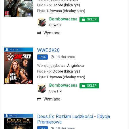
Pudełko:
Dobre (kilka rys)
Płyta:
Używana (idealny stan)
Bombowacena
SKLEP
Suwałki
Wymiana
WWE 2K20
19 dni temu
PS4
Wersja językowa:
Angielska
Pudełko:
Dobre (kilka rys)
Płyta:
Używana (idealny stan)
Bombowacena
SKLEP
Suwałki
Wymiana
Deus Ex: Rozłam Ludzkości - Edycja
Premierowa
19 dni temu
PS4