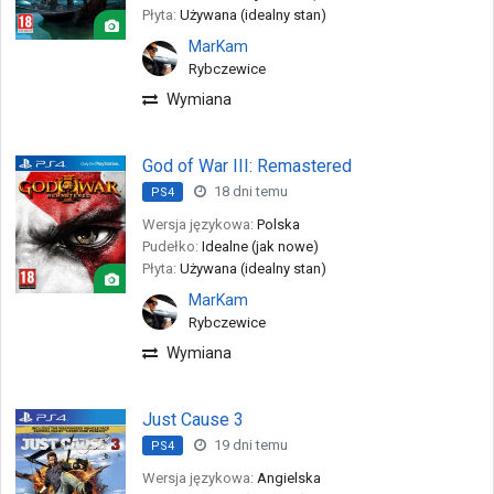
Płyta:
Używana (idealny stan)
MarKam
Rybczewice
Wymiana
God of War III: Remastered
18 dni temu
PS4
Wersja językowa:
Polska
Pudełko:
Idealne (jak nowe)
Płyta:
Używana (idealny stan)
MarKam
Rybczewice
Wymiana
Just Cause 3
19 dni temu
PS4
Wersja językowa:
Angielska