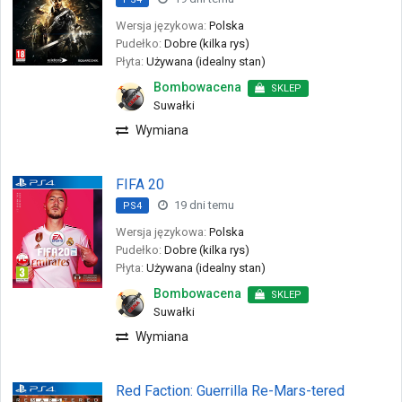
Wersja językowa:
Polska
Pudełko:
Dobre (kilka rys)
Płyta:
Używana (idealny stan)
Bombowacena
SKLEP
Suwałki
Wymiana
FIFA 20
19 dni temu
PS4
Wersja językowa:
Polska
Pudełko:
Dobre (kilka rys)
Płyta:
Używana (idealny stan)
Bombowacena
SKLEP
Suwałki
Wymiana
Red Faction: Guerrilla Re-Mars-tered