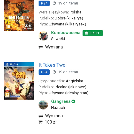
19 dni temu
PS4
Wersja językowa:
Polska
Pudełko:
Dobre (kilka rys)
Płyta:
Używana (kilka rysek)
Bombowacena
SKLEP
Suwałki
Wymiana
It Takes Two
19 dni temu
PS4
Język pudełka:
Angielska
Pudełko:
Idealne (jak nowe)
Płyta:
Używana (idealny stan)
Gangrena
Hażlach
Wymiana
100 zł