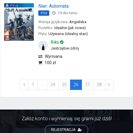
Nier: Automata
19 dni temu
PS4
Wersja językowa:
Angielska
Pudełko:
Idealne (jak nowe)
Płyta:
Używana (idealny stan)
Riks
Jastrzębie-zdrój
Wymiana
100 zł
(current)
1
…
24
25
26
27
28
Załóż konto i wymieniaj się grami już dziś!
REJESTRACJA