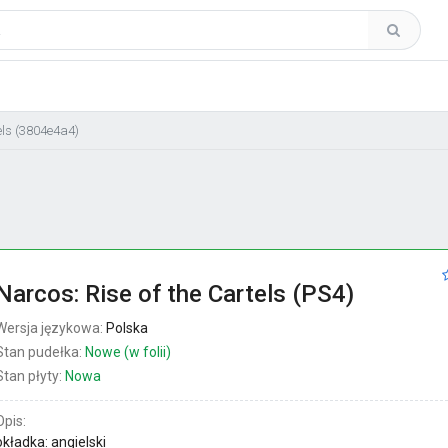
els (3804e4a4)
Narcos: Rise of the Cartels (PS4)
Wersja językowa:
Polska
Stan pudełka:
Nowe (w folii)
Stan płyty:
Nowa
Opis:
okładka: angielski