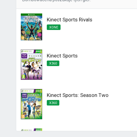
Kinect Sports Rivals
XONE
Kinect Sports
X360
Kinect Sports: Season Two
X360
Kinect Sports Najlepsza Kolekcja