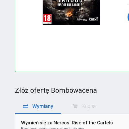
Złóż ofertę Bombowacena
Wymiany
Kupna
Wymień się za Narcos: Rise of the Cartels
Bombowacena
poszukuje tych gier: