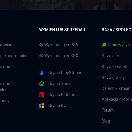
WYMIEŃ LUB SPRZEDAJ
BAZA / SPOŁE
erwisu
🔵 Wymiana gier PS5
Tania wysyłka
likacji mobilnej
🟢 Wymiana gier XSX
Baza gier
watności
Baza okładek
Gry na PlayStation
Baza graczy
watności
Gry na Xbox
Dziennik Zmian
ilnej
Gry na Nintendo
Aplikacja mobil
omocy
Gry na PC
Forum
Blog