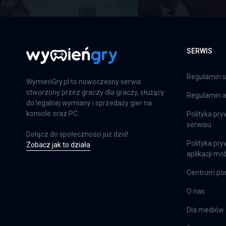
Far Cry 6: Limited Edition
PS4
SERWIS
Farming Simulator 25
Regulamin s
WymieńGry.pl to nowoczesny serwis
PS5
stworzony przez graczy dla graczy, służący
Regulamin ap
do legalnej wymiany i sprzedaży gier na
konsole oraz PC.
Polityka pry
serwisu
Farming Simulator 25
Dołącz do społeczności już dziś!
Polityka pry
Zobacz jak to działa
XSX
aplikacji mob
Centrum p
EA Sports FC 24
O nas
PS4
Dla mediów