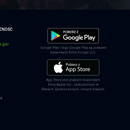
CZNOŚĆ
 gier
Google Play i logo Google Play są znakami
towarowymi firmy Google LLC.
App Store jest znakiem towarowym
firmy Apple Inc., zastrzeżonym w
Stanach Zjednoczonych i innych krajach.
na