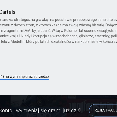
Cartels
lna turowa strategiczna gra akcji na podstawie przebojowego serialu tel
sezonu z dwóch stron, z których każda ma swoją własną historię. Dołącz
z agentami DEA, by je obalić. Witaj w Kolumbii lat osiemdziesiątych. 
ice kraju. Układy i korupcja są wszechobecne; gliniarze, strażnicy, poli
telu z Medellín, który po latach działalności w narkobiznesie w końcu 
PS4) na wymianę oraz sprzedaż
konto i wymieniaj się grami już dziś!
REJESTRAC