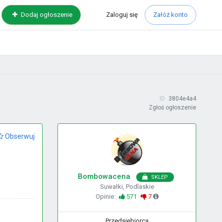
Zaloguj
się
Dodaj ogłoszenie
Załóż konto
ID
3804e4a4
Zgłoś ogłoszenie
Obserwuj
Bombowacena
SKLEP
Suwałki, Podlaskie
Opinie:
571
7
Przedsiębiorca