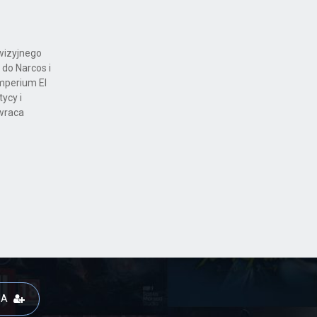
ewizyjnego
 do Narcos i
Imperium El
tycy i
zwraca
JA