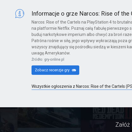
X360
Informacje o grze Narcos: Rise of the 
Narcos: Rise of the Cartels na PlayStation 4 to bruta
na platformie Netflix. Poznaj całą fabułę pierwszego 
Far Cry 6: Yara Edition
buduj narkotykowe imperium albo chwyć za broń razem 
Patróna rośnie w siłę, jego wpływy wykraczają poza gran
PS4
wszyscy znajdujący się pośrodku siedzą w kieszeni kar
uwagę Amerykanów.
Źródło: gry-online.pl
Far Cry 6
Zobacz recenzje gry
PS4
Wszystkie ogłoszenia z Narcos: Rise of the Cartels (
Far Cry 6: Ultimate Edition
PS4
Załóż 