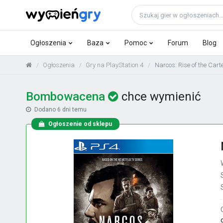
Ogłoszenia
Baza
Pomoc
Forum
Blog
Ogłoszenia
Gry na PlayStation 4
Narcos: Rise of the Cart
Bombowacena
chce wymienić
Dodano
6 dni temu
Ogłoszenie od sklepu