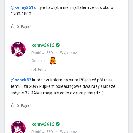
@kenny2612
tyle to chyba nie, myślałem że coś około
1700-1800
0
Fajne!
kenny2612
Postów: 550
Wyjadacz
Odznaki:
rok temu
@pepek87
kurde szukałem do biura PC jakieś pół roku
temu i za 2099 kupiłem poleasingowe dwa razy słabsze ..
jedynie 32 RAMu mają ale co to dziś za pieniądz :)
0
Fajne!
kenny2612
Postów: 550
Wyjadacz