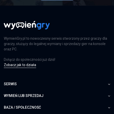
WymieńGry.pl to nowoczesny serwis stworzony przez graczy dla
graczy, służący do legalnej wymiany i sprzedaży gier na konsole
oraz PC.
Dołącz do społeczności już dziś!
Zobacz jak to działa
SERWIS
WYMIEŃ LUB SPRZEDAJ
BAZA / SPOŁECZNOŚĆ