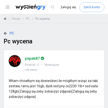
Menu
Zaloguj
się
Załóż konto
Forum
PC
Pc wycena
PC
Pc wycena
pepek87
Postów: 5
Nowicjusz
rok temu
Witam chciałbym się dowiedzieć ile mógłbym wziąć za taki
zestaw, ramu jest 16gb, dysk ssd pny cs2230 1tb+ ssd sata
128gb(Zaloguj się żeby zobaczyć zdjęcia)(Zaloguj się żeby
zobaczyć zdjęcia)