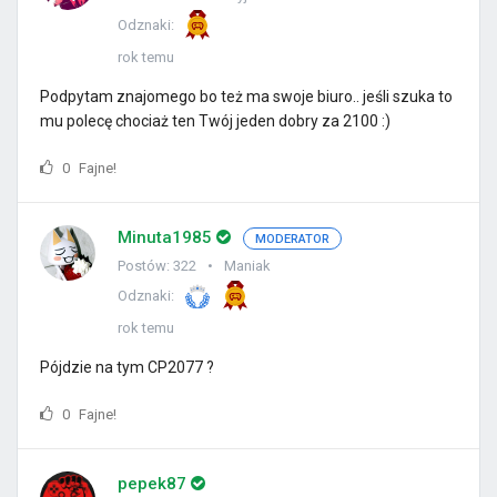
Odznaki:
rok temu
Podpytam znajomego bo też ma swoje biuro.. jeśli szuka to
mu polecę chociaż ten Twój jeden dobry za 2100 :)
0
Fajne!
Minuta1985
MODERATOR
Postów: 322
Maniak
Odznaki:
rok temu
Pójdzie na tym CP2077 ?
0
Fajne!
pepek87