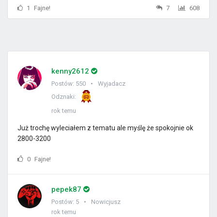
1
Fajne!
7
608
kenny2612
Postów: 550
Wyjadacz
Odznaki:
rok temu
Już trochę wyleciałem z tematu ale myślę że spokojnie ok
2800-3200
0
Fajne!
pepek87
Postów: 5
Nowicjusz
rok temu