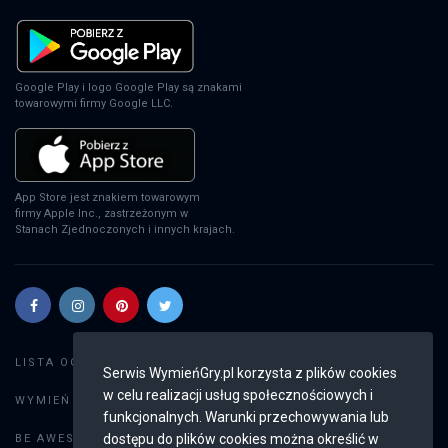
Google Play i logo Google Play są znakami
towarowymi firmy Google LLC.
App Store jest znakiem towarowym
firmy Apple Inc., zastrzeżonym w
Stanach Zjednoczonych i innych krajach.
Szukaj gier
LISTA OGŁOSZEŃ:
Serwis WymieńGry.pl korzysta z plików cookies
w celu realizacji usług społecznościowych i
Dodaj ogłoszenie
WYMIEŃ GRY:
funkcjonalnych. Warunki przechowywania lub
Weryfikacja konta
dostępu do plików cookies można określić w
BE AWESOME: