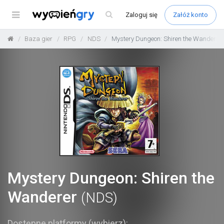
Menu
Zaloguj
się
Załóż konto
Baza gier
RPG
NDS
Mystery Dungeon: Shiren the Wanderer
Mystery Dungeon: Shiren the
Wanderer
(NDS)
Dostępne platformy (wybierz):