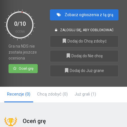
Zobacz ogłoszenia z tą grą
0/10
ZALOGUJ SIĘ, ABY ODBLOKOWAĆ
OCENA
Dodaj do Chcę zdobyć
Gra na NDS nie
została jeszcze
Dodaj do Nie chcę
oceniona
Oceń grę
Dodaj do Już grane
Recenzje
(0)
Chcą zdobyć
(0)
Już grali
(1)
Oceń grę