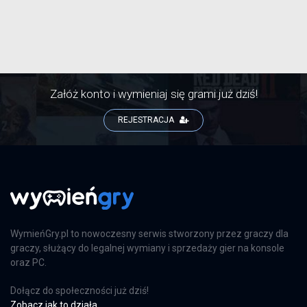
Załóż konto i wymieniaj się grami już dziś!
REJESTRACJA
WymieńGry.pl to nowoczesny serwis stworzony przez graczy dla
graczy, służący do legalnej wymiany i sprzedaży gier na konsole
oraz PC.
Dołącz do społeczności już dziś!
Zobacz jak to działa