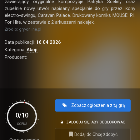
zawierający oryginalne kompozycje Patryka Sceliny oraz
zupełnie nowy utwór napisany specjalnie do gry przez ikony
electro-swingu, Caravan Palace. Drukowany komiks MOUSE: P.I.
For Hire, w zestawie z 2 arkuszami naklejek.
Źródło: gry-online.pl
Data publikacji:
16 04 2026
Kategoria:
Akcji
Producent:
Zobacz ogłoszenia z tą grą
0/10
ZALOGUJ SIĘ, ABY ODBLOKOWAĆ
OCENA
Dodaj do Chcę zdobyć