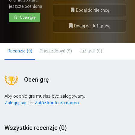
Gra nie została
jeszcze oceniona
Dodaj do Nie chcę
Oceń grę
Dodaj do Już grane
Recenzje
(0)
Chcą zdobyć
(9)
Już grali
(0)
Oceń grę
Aby ocenić grę musisz być zalogowany.
Zaloguj się
lub
Załóż konto za darmo
Wszystkie recenzje (0)