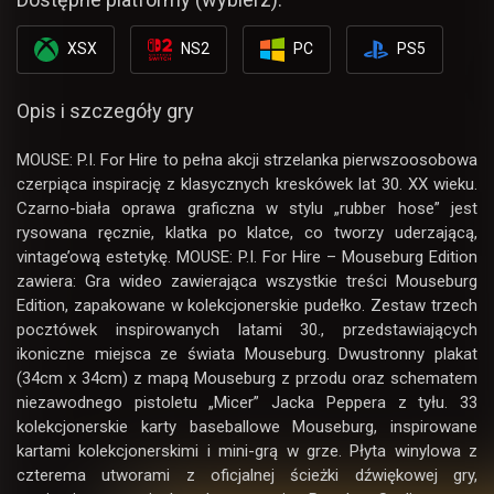
XSX
NS2
PC
PS5
Opis i szczegóły gry
MOUSE: P.I. For Hire to pełna akcji strzelanka pierwszoosobowa
czerpiąca inspirację z klasycznych kreskówek lat 30. XX wieku.
Czarno-biała oprawa graficzna w stylu „rubber hose” jest
rysowana ręcznie, klatka po klatce, co tworzy uderzającą,
vintage’ową estetykę. MOUSE: P.I. For Hire – Mouseburg Edition
zawiera: Gra wideo zawierająca wszystkie treści Mouseburg
Edition, zapakowane w kolekcjonerskie pudełko. Zestaw trzech
pocztówek inspirowanych latami 30., przedstawiających
ikoniczne miejsca ze świata Mouseburg. Dwustronny plakat
(34cm x 34cm) z mapą Mouseburg z przodu oraz schematem
niezawodnego pistoletu „Micer” Jacka Peppera z tyłu. 33
kolekcjonerskie karty baseballowe Mouseburg, inspirowane
kartami kolekcjonerskimi i mini-grą w grze. Płyta winylowa z
czterema utworami z oficjalnej ścieżki dźwiękowej gry,