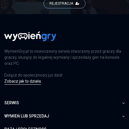
REJESTRACJA
WymieńGry.pl to nowoczesny serwis stworzony przez graczy dla
graczy, służący do legalnej wymiany i sprzedaży gier na konsole
oraz PC.
Dołącz do społeczności już dziś!
Zobacz jak to działa
SERWIS
WYMIEŃ LUB SPRZEDAJ