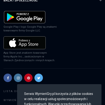
BAZA / SPOŁECZNOŚĆ
Google Play i logo Google Play są znakami
towarowymi firmy Google LLC.
App Store jest znakiem towarowym
firmy Apple Inc., zastrzeżonym w
Stanach Zjednoczonych i innych krajach.
Szukaj gier
LISTA OGŁOSZEŃ:
Serwis WymieńGry.pl korzysta z plików cookies
w celu realizacji usług społecznościowych i
Dodaj ogłoszenie
WYMIEŃ GRY:
funkcjonalnych. Warunki przechowywania lub