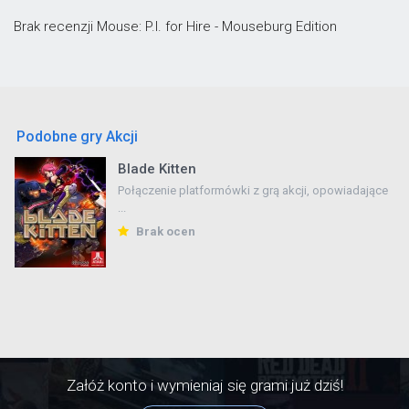
Brak recenzji Mouse: P.I. for Hire - Mouseburg Edition
Podobne gry Akcji
Blade Kitten
Połączenie platformówki z grą akcji, opowiadające
...
Brak ocen
Załóż konto i wymieniaj się grami już dziś!