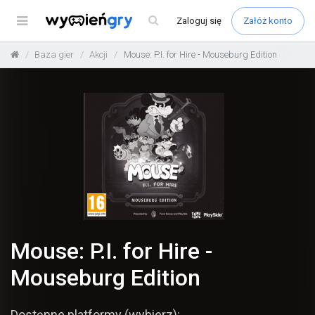
Menu
Zaloguj
się
Załóż konto
Baza gier
Akcji
Mouse: P.I. for Hire - Mouseburg Edition
Mouse: P.I. for Hire -
Mouseburg Edition
Dostępne platformy (wybierz):