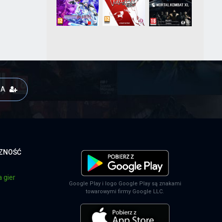
JA
CZNOŚĆ
 gier
Google Play i logo Google Play są znakami
towarowymi firmy Google LLC.