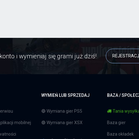
konto i wymieniaj się grami już dziś!
REJESTRAC
WYMIEŃ LUB SPRZEDAJ
BAZA / SPOŁE
erwisu
🔵 Wymiana gier PS5
Tania wysyłka
likacji mobilnej
🟢 Wymiana gier XSX
Baza gier
watności
Baza okładek