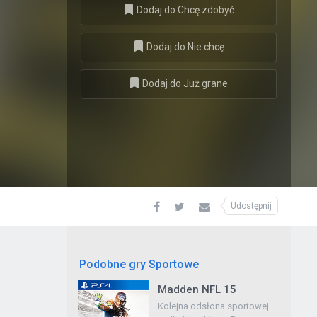
Dodaj do Chcę zdobyć
Dodaj do Nie chcę
Dodaj do Już grane
Udostępnij
Podobne gry Sportowe
Madden NFL 15
TopSpin 2K25: Deluxe
Edition
Kolejna odsłona sportowej