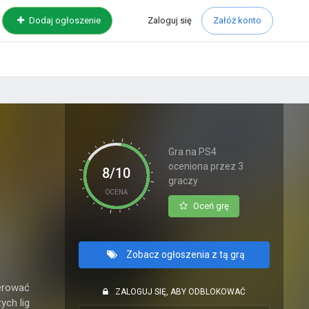
Zaloguj
się
Dodaj ogłoszenie
Załóż konto
Gra na PS4
oceniona przez 3
8/10
graczy
OCENA
Oceń grę
Zobacz ogłoszenia z tą grą
ierować
ZALOGUJ SIĘ, ABY ODBLOKOWAĆ
ych lig