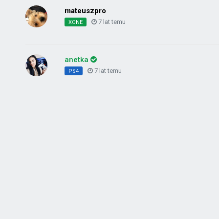
mateuszpro
7 lat temu
XONE
anetka
7 lat temu
PS4