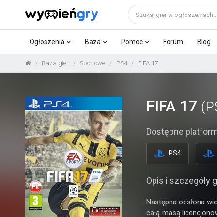
Ogłoszenia
Baza
Pomoc
Forum
Blog
Baza gier
Sportowe
PS4
FIFA 17
FIFA 17
(P
Dostępne platform
PS4
Opis i szczegóły g
Następna odsłona wio
całą masą licencjonow