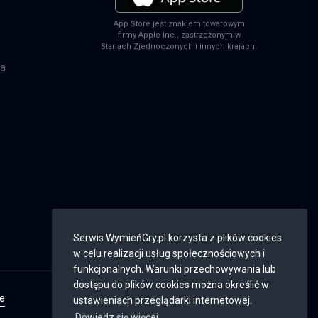
App Store jest znakiem towarowym
firmy Apple Inc., zastrzeżonym w
Stanach Zjednoczonych i innych krajach.
na
Serwis WymieńGry.pl korzysta z plików cookies
w celu realizacji usług społecznościowych i
funkcjonalnych. Warunki przechowywania lub
dostępu do plików cookies można określić w
ie
Weryfikacja konta
ustawieniach przeglądarki internetowej.
BE AWESOME:
Dowiedz się więcej