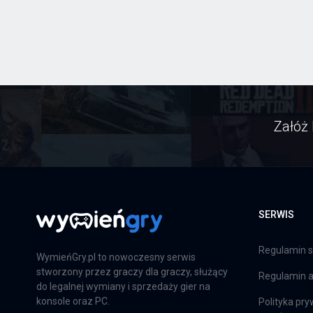
Załóż 
SERWIS
Regulamin s
WymieńGry.pl to nowoczesny serwis
stworzony przez graczy dla graczy, służący
Regulamin ap
do legalnej wymiany i sprzedaży gier na
konsole oraz PC.
Polityka pry