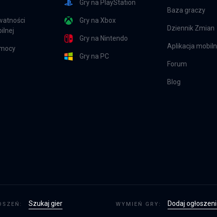
Gry na PlayStation
Baza graczy
watności
Gry na Xbox
Dziennik Zmian
ilnej
Gry na Nintendo
Aplikacja mobil
omocy
Gry na PC
Forum
Blog
Szukaj gier
Dodaj ogłoszen
OSZEŃ:
WYMIEŃ GRY: