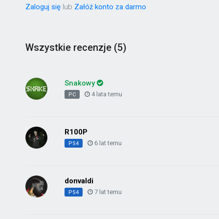
Zaloguj się
lub
Załóż konto za darmo
Wszystkie recenzje (5)
Snakowy
4 lata temu
PC
R100P
6 lat temu
PS4
donvaldi
7 lat temu
PS4