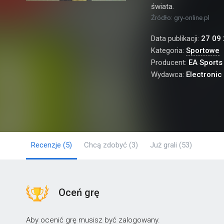
świata.
Źródło: gry-online.pl
Data publikacji:
27 09
Kategoria:
Sportowe
Producent:
EA Sports
Wydawca:
Electronic
Recenzje
(5)
Chcą zdobyć
(3)
Już grali
(53)
Oceń grę
Aby ocenić grę musisz być zalogowany.