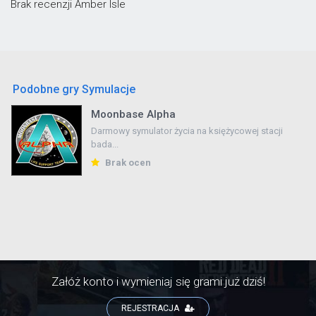
Brak recenzji Amber Isle
Podobne gry Symulacje
Moonbase Alpha
Darmowy symulator życia na księżycowej stacji
bada...
Brak ocen
Załóż konto i wymieniaj się grami już dziś!
REJESTRACJA