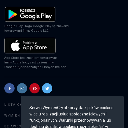
Google Play i logo Google Play są znakami
towarowymi firmy Google LLC.
App Store jest znakiem towarowym
firmy Apple Inc., zastrzeżonym w
Stanach Zjednoczonych i innych krajach.
Szukaj gier
LISTA OGŁOSZEŃ:
Serwis WymieńGry.pl korzysta z plików cookies
w celu realizacji usług społecznościowych i
Dodaj ogłoszenie
WYMIEŃ GRY:
funkcjonalnych. Warunki przechowywania lub
Weryfikacja konta
dostępu do plików cookies można określić w
BE AWESOME: