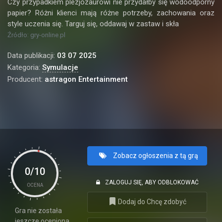
Czy przypadkiem plezjozaurowi nie przydałby się wodoodporny
papier? Różni klienci mają różne potrzeby, zachowania oraz
style uczenia się. Targuj się, oddawaj w zastaw i skła
Źródło: gry-online.pl
Data publikacji:
03 07 2025
Kategoria:
Symulacje
Producent:
astragon Entertainment
Zobacz ogłoszenia z tą grą
0/10
ZALOGUJ SIĘ, ABY ODBLOKOWAĆ
OCENA
Dodaj do Chcę zdobyć
Gra nie została
jeszcze oceniona