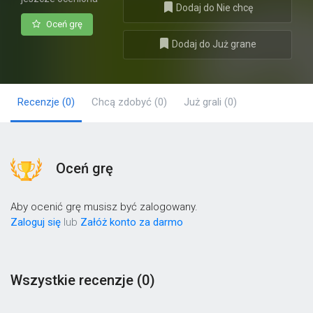
Dodaj do Nie chcę
Oceń grę
Dodaj do Już grane
Recenzje
(0)
Chcą zdobyć
(0)
Już grali
(0)
Oceń grę
Aby ocenić grę musisz być zalogowany.
Zaloguj się
lub
Załóż konto za darmo
Wszystkie recenzje (0)