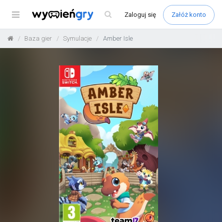
Menu
Zaloguj
się
Załóż konto
Baza gier
Symulacje
Amber Isle