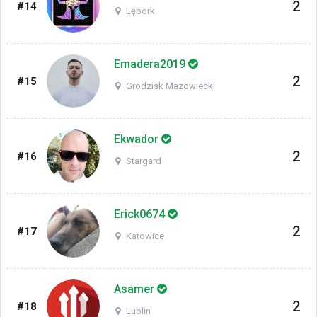
2
#14
Lębork
Emadera2019
2
#15
Grodzisk Mazowiecki
Ekwador
2
#16
Stargard
Erick0674
2
#17
Katowice
Asamer
2
#18
Lublin