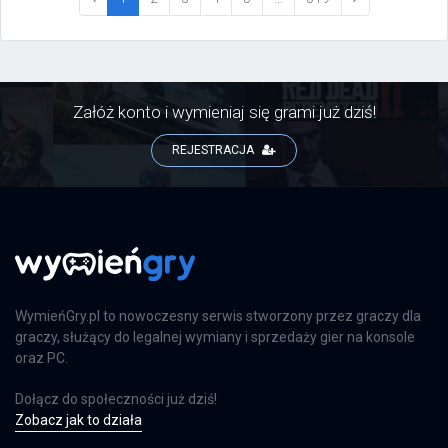
Załóż konto i wymieniaj się grami już dziś!
REJESTRACJA
WymieńGry.pl to nowoczesny serwis stworzony przez graczy dla
graczy, służący do legalnej wymiany i sprzedaży gier na konsole
oraz PC.
Dołącz do społeczności już dziś!
Zobacz jak to działa