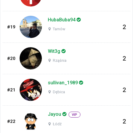
HubaBuba94
2
#19
Tarnów
Wit3g
2
#20
Rząśnia
sullivan_1989
2
#21
Dębica
Jayou
VIP
2
#22
Łódź