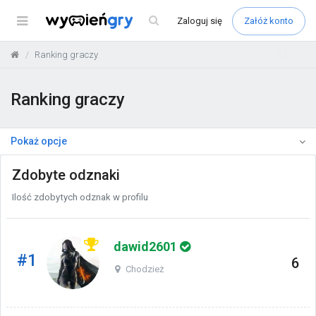
Menu
Zaloguj
się
Załóż konto
Ranking graczy
Ranking graczy
Pokaż opcje
Zdobyte odznaki
Ilość zdobytych odznak w profilu
dawid2601
#1
6
Chodzież