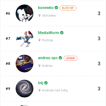
konewko
ELITE VIP
3
#6
Skórzewo
MediaWorm
3
#7
Rozłogi
andreo.spc
ADMIN
3
#8
Kraków
Intj
3
#9
Kostrzyn nad Odrą