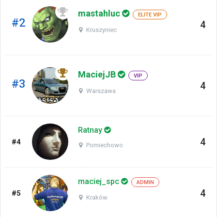
mastahluc
ELITE VIP
#2
4
Kruszyniec
MaciejJB
VIP
#3
4
Warszawa
Ratnay
4
#4
Pomiechowo
maciej_spc
ADMIN
4
#5
Kraków