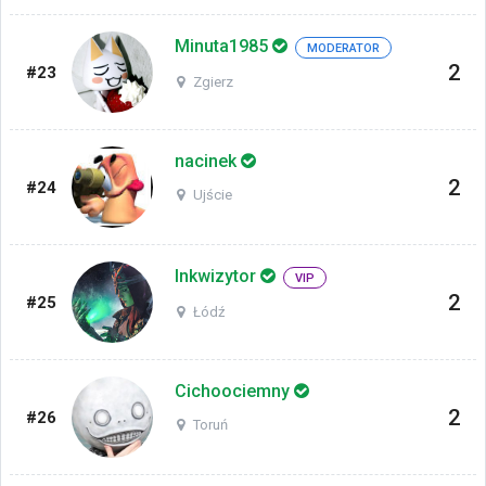
Minuta1985
MODERATOR
2
#23
Zgierz
nacinek
2
#24
Ujście
Inkwizytor
VIP
2
#25
Łódź
Cichoociemny
2
#26
Toruń