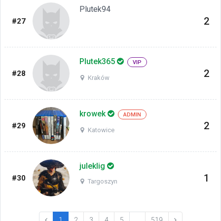
Plutek94
2
#27
Plutek365
VIP
2
#28
Kraków
krowek
ADMIN
2
#29
Katowice
juleklig
1
#30
Targoszyn
(current)
1
2
3
4
5
…
519