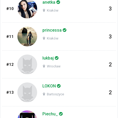
anetka
3
#10
Kraków
princessa
3
#11
Kraków
lukbaj
2
#12
Wrocław
LOKON
2
#13
Bartoszyce
Piechu_