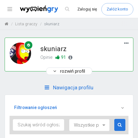
Menu
Zaloguj
się
Załóż konto
Lista graczy
skuniarz
skuniarz
91
Opinie
rozwiń profil
Nawigacja profilu
Filtrowanie ogłoszeń