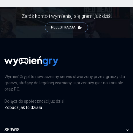
Załóż konto i wymieniaj się grami już dziś!
REJESTRACJA
WymieńGry.pl to nowoczesny serwis stworzony przez graczy dla
graczy, służący do legalnej wymiany i sprzedaży gier na konsole
oraz PC.
Dołącz do społeczności już dziś!
Zobacz jak to działa
SERWIS