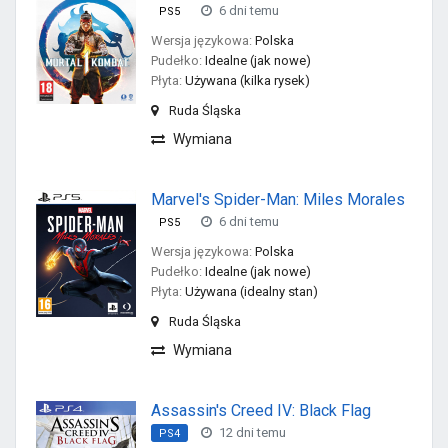
6 dni temu
PS5
Wersja językowa:
Polska
Pudełko:
Idealne (jak nowe)
Płyta:
Używana (kilka rysek)
Ruda Śląska
Wymiana
Marvel's Spider-Man: Miles Morales
6 dni temu
PS5
Wersja językowa:
Polska
Pudełko:
Idealne (jak nowe)
Płyta:
Używana (idealny stan)
Ruda Śląska
Wymiana
Assassin's Creed IV: Black Flag
12 dni temu
PS4