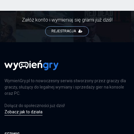
Załóż konto i wymieniaj się grami już dziś!
REJESTRACJA
WymieńGry.pl to nowoczesny serwis stworzony przez graczy dla
graczy, służący do legalnej wymiany i sprzedaży gier na konsole
oraz PC.
Dołącz do społeczności już dziś!
Zobacz jak to działa