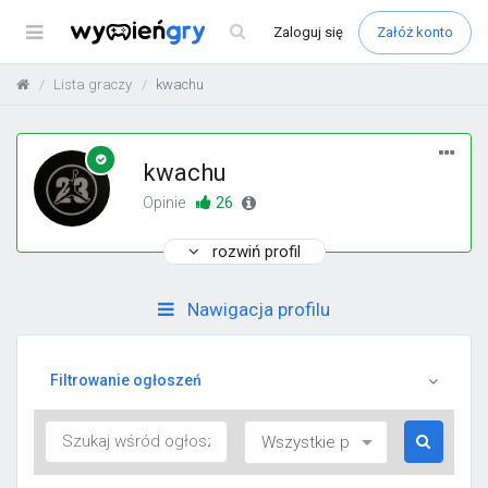
Menu
Zaloguj
się
Załóż konto
Lista graczy
kwachu
kwachu
26
Opinie
rozwiń profil
Nawigacja profilu
Filtrowanie ogłoszeń