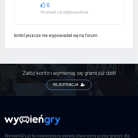
0
Pochwał od użytkowników
knrkrl jeszcze nie wypowiadał się na forum.
Załóż konto i wymieniaj się grami już dziś!
REJESTRACJA
WymieńGry.pl to nowoczesny serwis stworzony przez graczy dla