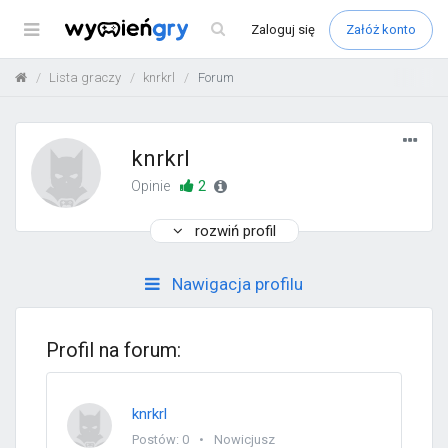
Menu
Zaloguj
się
Załóż konto
Lista graczy
knrkrl
Forum
knrkrl
2
Opinie
rozwiń profil
Nawigacja profilu
Profil na forum:
knrkrl
Postów: 0
Nowicjusz