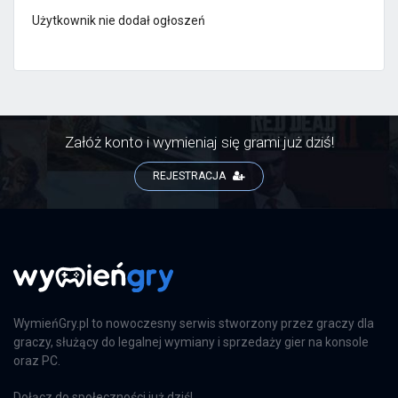
Użytkownik nie dodał ogłoszeń
Załóż konto i wymieniaj się grami już dziś!
REJESTRACJA
WymieńGry.pl to nowoczesny serwis stworzony przez graczy dla
graczy, służący do legalnej wymiany i sprzedaży gier na konsole
oraz PC.
Dołącz do społeczności już dziś!