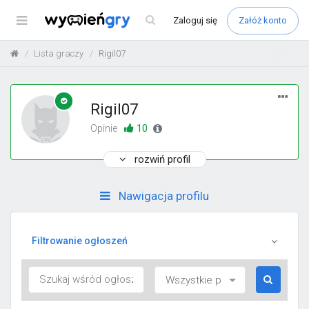
Menu
Zaloguj
się
Załóż konto
Lista graczy
Rigil07
Rigil07
10
Opinie
rozwiń profil
Nawigacja profilu
Filtrowanie ogłoszeń