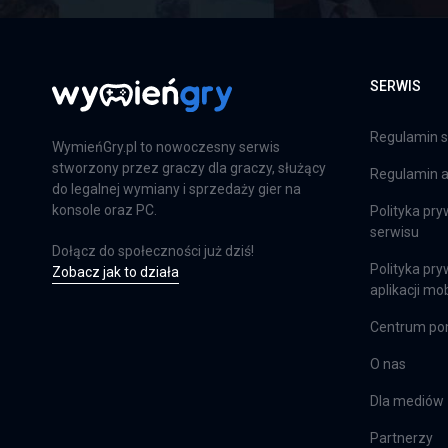
SERWIS
Regulamin s
WymieńGry.pl to nowoczesny serwis
stworzony przez graczy dla graczy, służący
Regulamin ap
do legalnej wymiany i sprzedaży gier na
konsole oraz PC.
Polityka pry
serwisu
Dołącz do społeczności już dziś!
Polityka pry
Zobacz jak to działa
aplikacji mob
Centrum p
O nas
Dla mediów
Partnerzy