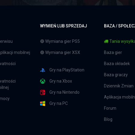
WYMIEŃ LUB SPRZEDAJ
BAZA / SPOŁE
erwisu
🔵 Wymiana gier PS5
Tania wysyłka
likacji mobilnej
🟢 Wymiana gier XSX
Baza gier
watności
Baza okładek
Gry na PlayStation
Baza graczy
watności
Gry na Xbox
Dziennik Zmian
ilnej
Gry na Nintendo
Aplikacja mobil
omocy
Gry na PC
Forum
Blog