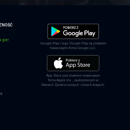
CZNOŚĆ
 gier
Google Play i logo Google Play są znakami
towarowymi firmy Google LLC.
App Store jest znakiem towarowym
firmy Apple Inc., zastrzeżonym w
Stanach Zjednoczonych i innych krajach.
na