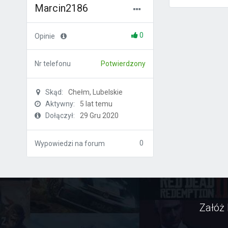
Marcin2186
0
Opinie
Nr telefonu
Potwierdzony
Skąd:
Chełm, Lubelskie
Aktywny:
5 lat temu
Dołączył:
29 Gru 2020
0
Wypowiedzi na forum
Załóż 