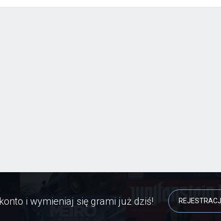
konto i wymieniaj się grami już dziś!
REJESTRAC