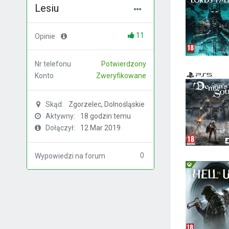
Lesiu
11
Opinie
Nr telefonu
Potwierdzony
Konto
Zweryfikowane
Skąd:
Zgorzelec, Dolnośląskie
Aktywny:
18 godzin temu
Dołączył:
12 Mar 2019
0
Wypowiedzi na forum