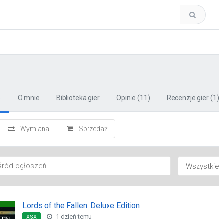
)
O mnie
Biblioteka gier
Opinie
(11)
Recenzje gier
(1)
Wymiana
Sprzedaż
Lords of the Fallen: Deluxe Edition
1 dzień temu
XSX