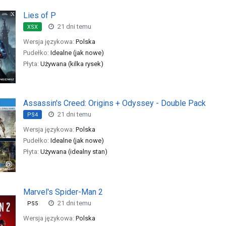
Lies of P
21 dni temu
XSX
Wersja językowa:
Polska
Pudełko:
Idealne (jak nowe)
Płyta:
Używana (kilka rysek)
Assassin's Creed: Origins + Odyssey - Double Pack
21 dni temu
PS4
Wersja językowa:
Polska
Pudełko:
Idealne (jak nowe)
Płyta:
Używana (idealny stan)
Marvel's Spider-Man 2
21 dni temu
PS5
Wersja językowa:
Polska