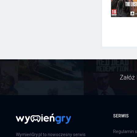
Załóż 
SERWIS
Regulamin s
WymieńGry.pl to nowoczesny serwis