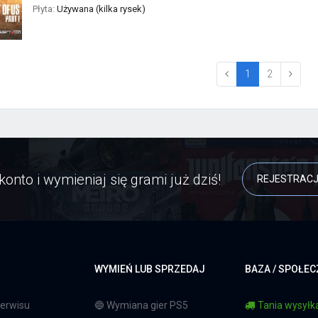
Płyta:
Używana (kilka rysek)
(current)
1
2
konto i wymieniaj się grami już dziś!
REJESTRAC
WYMIEŃ LUB SPRZEDAJ
BAZA / SPOŁE
erwisu
🔵 Wymiana gier PS5
Tania wysyłka