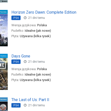
Horizon Zero Dawn: Complete Edition
21 dni temu
PS4
Wersja językowa:
Polska
Pudełko:
Idealne (jak nowe)
Płyta:
Używana (kilka rysek)
Days Gone
21 dni temu
PS4
Wersja językowa:
Polska
Pudełko:
Idealne (jak nowe)
Płyta:
Używana (kilka rysek)
The Last of Us: Part II
21 dni temu
PS4