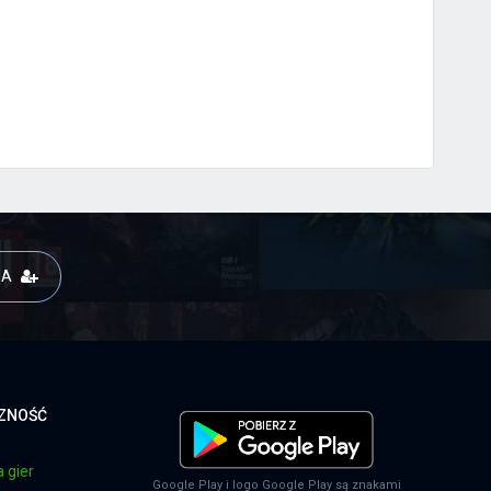
JA
CZNOŚĆ
 gier
Google Play i logo Google Play są znakami